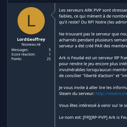
i
d
a
e
Les serveurs ARK PVP sont stressant
L
t
d
faibles, ce qui mènent à de nombreu
e
é
qu'il reste? Du RP! Notre (les adm
u
b
r
u
Ne trouvant pas le serveur que nou
d
t
LordGeoffrey
acharnés pendant plusieurs semaines
e
Nouveau né
l
serveur a été créé PAR des memb
a
Messages
5
Score réaction
1
d
Ark is Feudal est un serveur RP fr
Points
25
i
pour rendre le jeu encore plus inté
s
invulnérables lorsqu'aucun membre d
c
de concilier "liberté d'action" et "
u
s
s
Je vous invite à aller lire les infor
i
Steam du serveur:
http://steamco
o
n
Vous êtes intéressé à venir sur le 
Le nom est: [FR][RP-PVP] Ark is Fe