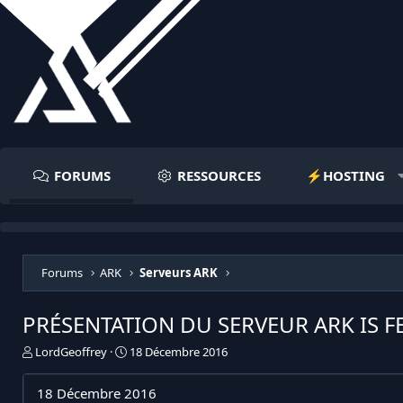
FORUMS
RESSOURCES
⚡️HOSTING
Forums
ARK
Serveurs ARK
PRÉSENTATION DU SERVEUR ARK IS 
I
D
LordGeoffrey
18 Décembre 2016
n
a
i
t
18 Décembre 2016
t
e