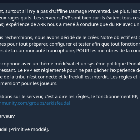
, surtout s'il n'y a pas d'Offline Damage Prevented. De plus, les 
x rages quits. Les serveurs PVE sont bien car ils évitent tous ce
ins) expérience de ARK nous a mené à conclure que du RP avec un
s recherchions, nous avons décidé de le créer. Notre objectif es
 pour tout préparer, configurer et tester afin que tout fonctionne
res de la communauté francophone, POUR les membres de la co
ancophone avec un thème médiéval et un système politique féodal. 
ressant. Le PVP est réglementé pour ne pas gâcher l'expérience de 
e la tribu n'est connecté et le freekill est interdit. Les règles e
immersion" pour les joueurs.
mations sur le serveur, c'est à dire les règles, le fonctionnement RP
mmunity.com/groups/arkisfeudal
serveur?
udal [Primitive moddé].