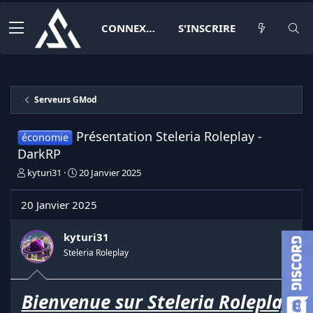
CONNEXION
S'INSCRIRE
Serveurs GMod
Présentation Steleria Roleplay -
économie
DarkRP
I
D
kyturi31
20 Janvier 2025
n
a
i
t
20 Janvier 2025
t
e
i
d
a
e
kyturi31
t
d
Steleria Roleplay
e
é
u
b
r
u
Bienvenue sur
Steleria Roleplay
d
t
e