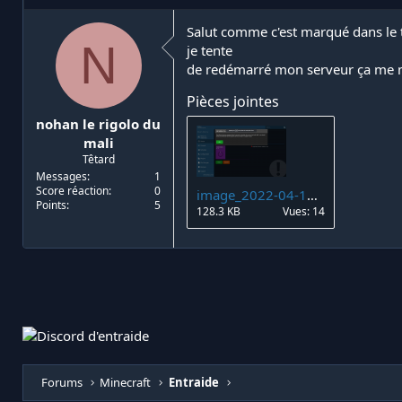
i
d
a
e
Salut comme c'est marqué dans le t
N
t
d
je tente
e
é
de redémarré mon serveur ça me 
u
b
r
u
Pièces jointes
d
t
nohan le rigolo du
e
l
mali
a
Têtard
d
Messages
1
i
Score réaction
0
image_2022-04-10_181328.png
Points
5
s
128.3 KB
Vues: 14
c
u
s
s
i
o
n
Forums
Minecraft
Entraide