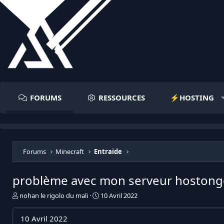
FORUMS
RESSOURCES
⚡️HOSTING
Forums
Minecraft
Entraide
problème avec mon serveur hostong
I
D
nohan le rigolo du mali
10 Avril 2022
n
a
i
t
10 Avril 2022
t
e