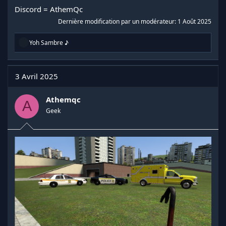
Discord = AthemQc
Dernière modification par un modérateur:
1 Août 2025
R
Yoh Sambre ♪
é
a
c
t
3 Avril 2025
i
o
n
Athemqc
A
s
Geek
: