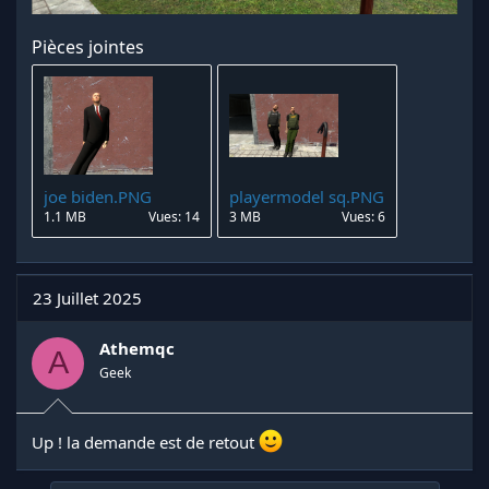
Pièces jointes
joe biden.PNG
playermodel sq.PNG
1.1 MB
Vues: 14
3 MB
Vues: 6
23 Juillet 2025
Athemqc
A
Geek
Up ! la demande est de retout