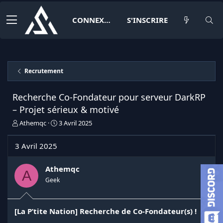
CONNEXION
S'INSCRIRE
Recrutement
Recherche Co-Fondateur pour serveur DarkRP
– Projet sérieux & motivé
I
D
Athemqc
3 Avril 2025
n
a
i
t
3 Avril 2025
t
e
i
d
a
e
Athemqc
A
t
d
Geek
e
é
u
b
r
u
[La P’tite Nation] Recherche de Co-Fondateur(s) !
d
t
e