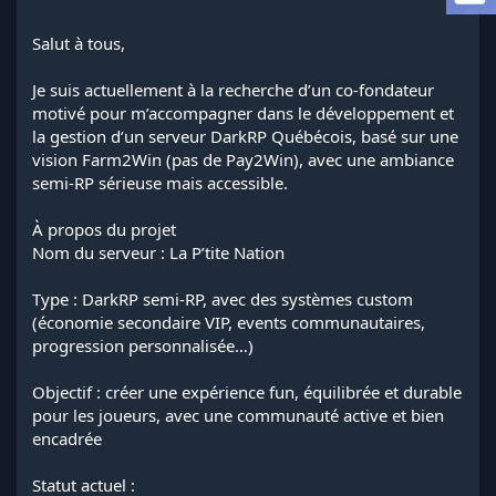
l
a
Salut à tous,
d
i
Je suis actuellement à la recherche d’un co-fondateur
s
motivé pour m’accompagner dans le développement et
c
la gestion d’un serveur DarkRP Québécois, basé sur une
u
s
vision Farm2Win (pas de Pay2Win), avec une ambiance
s
semi-RP sérieuse mais accessible.
i
o
À propos du projet
n
Nom du serveur : La P’tite Nation
Type : DarkRP semi-RP, avec des systèmes custom
(économie secondaire VIP, events communautaires,
progression personnalisée…)
Objectif : créer une expérience fun, équilibrée et durable
pour les joueurs, avec une communauté active et bien
encadrée
Statut actuel :