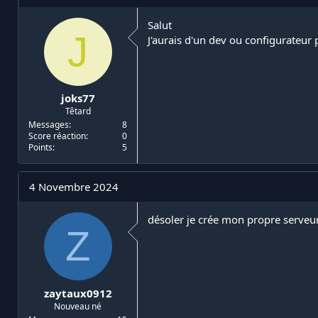
i
d
a
e
Salut
J
t
d
J'aurais d'un dev ou configurateur
e
é
u
b
r
u
d
t
joks77
e
Têtard
l
a
Messages
8
Score réaction
0
d
Points
5
i
s
c
4 Novembre 2024
u
s
s
désoler je crée mon propre serveur 
i
Z
o
n
zaytaux0912
Nouveau né