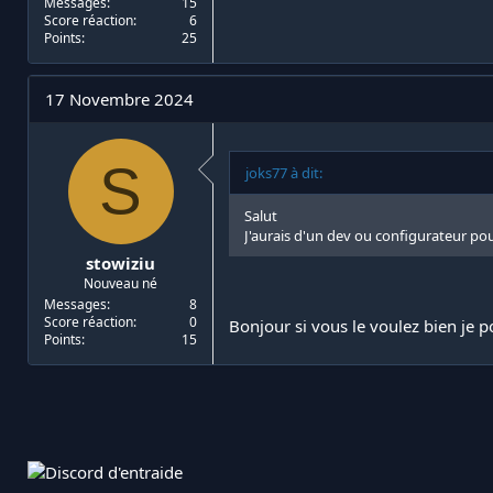
Messages
15
Score réaction
6
Points
25
17 Novembre 2024
S
joks77 à dit:
Salut
J'aurais d'un dev ou configurateur po
stowiziu
Nouveau né
Messages
8
Score réaction
0
Bonjour si vous le voulez bien je p
Points
15