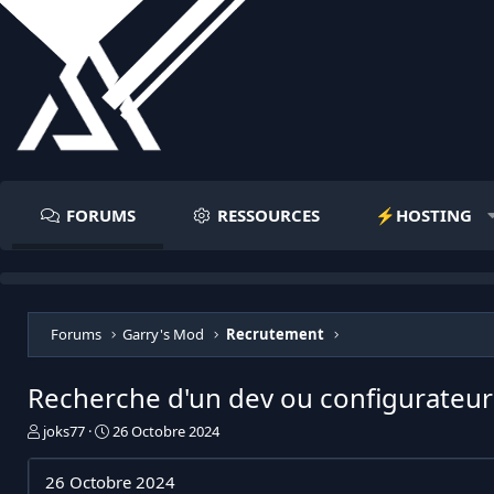
FORUMS
RESSOURCES
⚡️HOSTING
Forums
Garry's Mod
Recrutement
Recherche d'un dev ou configurateur
I
D
joks77
26 Octobre 2024
n
a
i
t
26 Octobre 2024
t
e