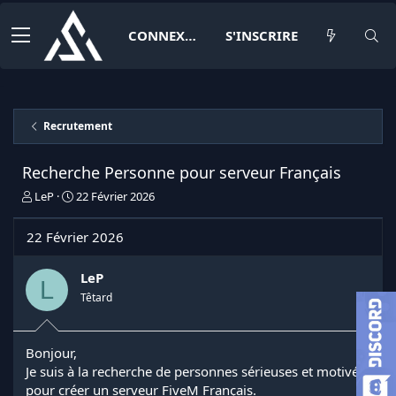
CONNEXION
S'INSCRIRE
Recrutement
Recherche Personne pour serveur Français
I
D
LeP
22 Février 2026
n
a
i
t
22 Février 2026
t
e
i
d
a
e
LeP
L
t
d
Têtard
e
é
u
b
r
u
Bonjour,
d
t
Je suis à la recherche de personnes sérieuses et motivé
e
l
pour créer un serveur FiveM Français.