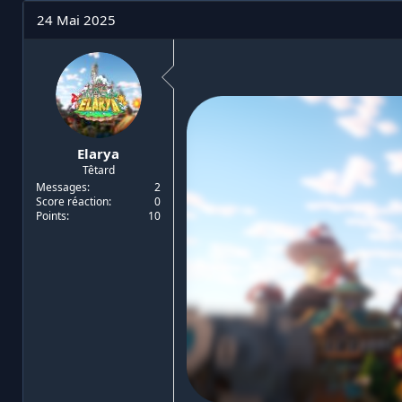
i
t
24 Mai 2025
t
e
i
d
a
e
t
d
e
é
u
b
r
u
d
t
Elarya
e
Têtard
l
a
Messages
2
Score réaction
0
d
Points
10
i
s
c
u
s
s
i
o
n