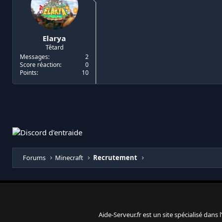
Elarya
Têtard
Messages
2
Score réaction
0
Points
10
Forums
Minecraft
Recrutement
Aide-Serveur.fr est un site spécialisé dans