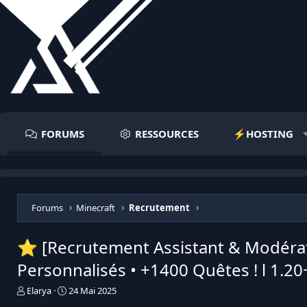
FORUMS
RESSOURCES
⚡️HOSTING
Forums
Minecraft
Recrutement
⭐️ [Recrutement Assistant & Modérate
Personnalisés • +1400 Quêtes ! l 1.20
I
D
Elarya
24 Mai 2025
n
a