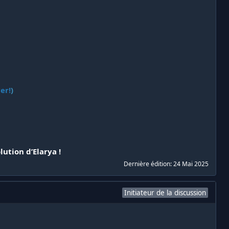
er!
)
lution d’Elarya
!
Dernière édition:
24 Mai 2025
Initiateur de la discussion