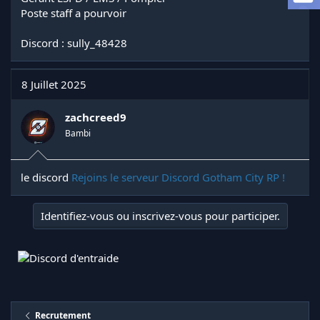
l
Poste staff a pourvoir
a
d
Discord : sully_48428
i
s
c
8 Juillet 2025
u
s
s
zachcreed9
i
Bambi
o
n
le discord
Rejoins le serveur Discord Gotham City RP !
Identifiez-vous ou inscrivez-vous pour participer.
Recrutement