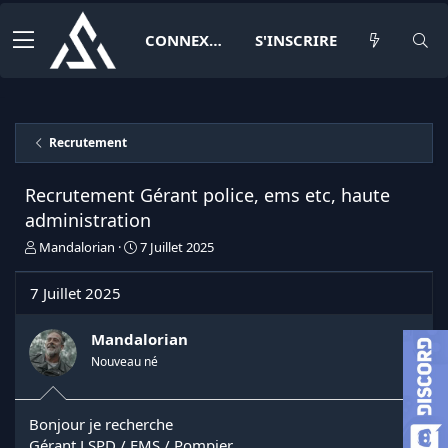
CONNEXION
S'INSCRIRE
Recrutement
Recrutement Gérant police, ems etc, haute
administration
I
D
Mandalorian
7 Juillet 2025
n
a
i
t
7 Juillet 2025
t
e
i
d
a
e
Mandalorian
t
d
Nouveau né
e
é
u
b
r
u
Bonjour je recherche
d
t
Gérant LSPD / EMS / Pompier
e