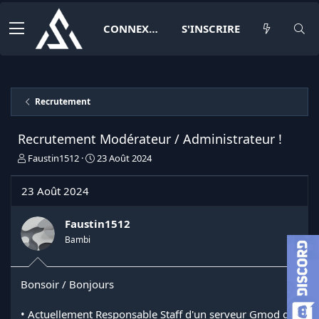
CONNEXION
S'INSCRIRE
Recrutement
Recrutement Modérateur / Administrateur !
I
D
Faustin1512
23 Août 2024
n
a
i
t
23 Août 2024
t
e
i
d
a
e
Faustin1512
t
d
Bambi
e
é
u
b
r
u
Bonsoir / Bonjours
d
t
e
l
• Actuellement Responsable Staff d'un serveur Gmod qui