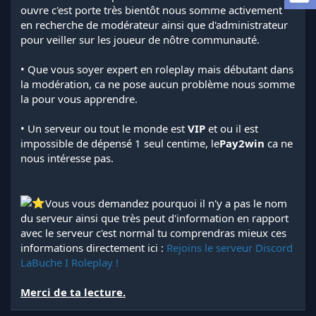
a
ouvre c'est porte très bientôt nous somme activement
d
en recherche de modérateur ainsi que d'administrateur
i
pour veiller sur les joueur de nôtre communauté.
s
c
• Que vous soyer expert en roleplay mais débutant dans
u
s
la modération, ca ne pose aucun problème nous somme
s
la pour vous apprendre.
i
o
• Un serveur ou tout le monde est
VIP
et ou il est
n
impossible de dépensé 1 seul centime, le
Pay2win
ca ne
nous intéresse pas.
Vous vous demandez pourquoi il n'y a pas le nom
du serveur ainsi que très peut d'information en rapport
avec le serveur c'est normal tu comprendras mieux ces
informations directement ici :
Rejoins le serveur Discord
LaBuche I Roleplay !
Merci de ta lecture.