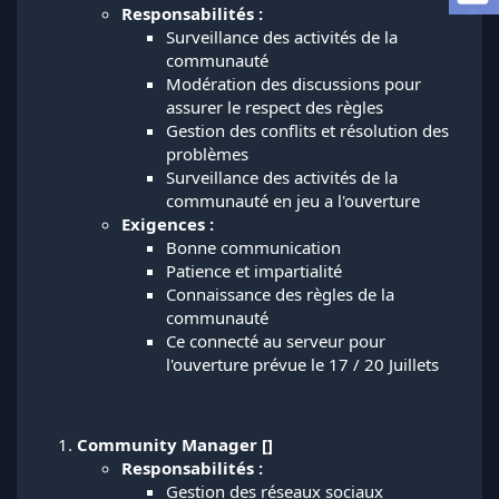
Responsabilités :
l
Surveillance des activités de la
a
d
communauté
i
Modération des discussions pour
s
assurer le respect des règles
c
Gestion des conflits et résolution des
u
problèmes
s
Surveillance des activités de la
s
i
communauté en jeu a l'ouverture
o
Exigences :
n
Bonne communication
Patience et impartialité
Connaissance des règles de la
communauté
Ce connecté au serveur pour
l'ouverture prévue le 17 / 20 Juillets
Community Manager []
Responsabilités :
Gestion des réseaux sociaux