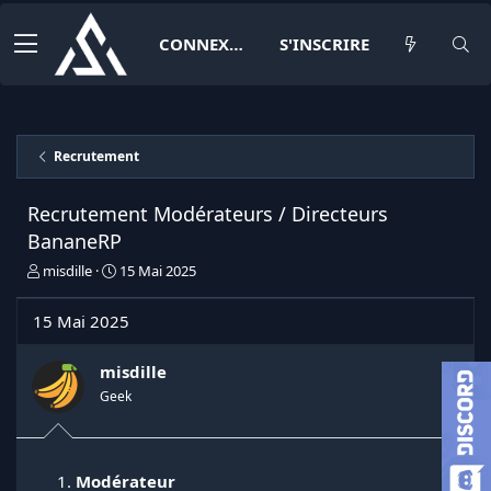
CONNEXION
S'INSCRIRE
Recrutement
Recrutement Modérateurs / Directeurs
BananeRP
I
D
misdille
15 Mai 2025
n
a
i
t
15 Mai 2025
t
e
i
d
a
e
misdille
t
d
Geek
e
é
u
b
r
u
d
t
Modérateur
e