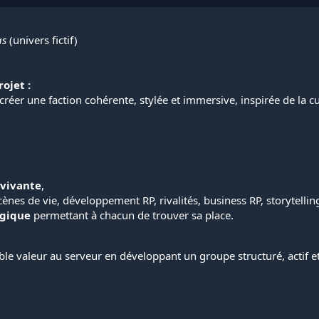
as
(univers fictif)
ojet :
créer une faction cohérente, stylée et immersive, inspirée de la c
,
 vivante
,
cènes de vie, développement RP, rivalités, business RP, storytellin
ogique
permettant à chacun de trouver sa place.
ble valeur au serveur en développant un groupe structuré, actif et