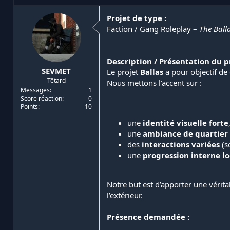
i
d
a
e
Projet de type :
t
d
Faction / Gang Roleplay –
The Ball
e
é
u
b
r
u
Description / Présentation du pr
d
t
SEVMET
Le projet
Ballas
a pour objectif de 
e
Têtard
l
Nous mettons l’accent sur :
a
Messages
1
Score réaction
0
d
Points
10
i
s
une
identité visuelle forte
c
une
ambiance de quartier
u
des
interactions variées
(s
s
une
progression interne l
s
i
o
n
Notre but est d’apporter une vérita
l’extérieur.
Présence demandée :