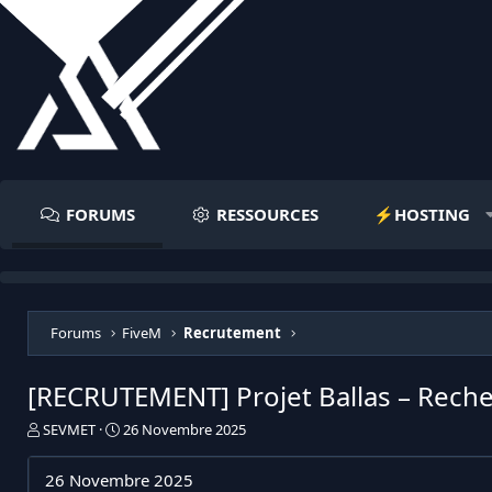
FORUMS
RESSOURCES
⚡️HOSTING
Forums
FiveM
Recrutement
[RECRUTEMENT] Projet Ballas – Rech
I
D
SEVMET
26 Novembre 2025
n
a
i
t
26 Novembre 2025
t
e