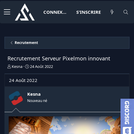
CONNEXION
S'INSCRIRE
Recrutement
Recrutement Serveur Pixelmon innovant
I
D
Kesna
24 Août 2022
n
a
i
t
24 Août 2022
t
e
i
d
a
e
Kesna
t
d
Nouveau né
e
é
u
b
r
u
d
t
e
l