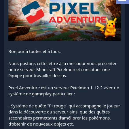
a
d
i
s
c
u
s
s
i
o
Bonjour à toutes et à tous,
n
Nous postons cette lettre à la mer pour vous présenter
notre serveur Minecraft Pixelmon et constituer une
équipe pour travailler dessus.
Pixel Adventure est un serveur Pixelmon 1.12.2 avec un
système de gameplay particulier :
- Système de quête "fil rouge" qui accompagne le joueur
dans la découverte du serveur ainsi que des quêtes
secondaires permettants d'améliorer les pokémons,
d'obtenir de nouveaux objets etc.