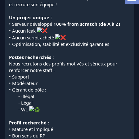
a
et recrute son équipe !
d
i
Un projet unique :
s
• Serveur développé
100% from scratch (de A à Z)
c
u
• Aucun leak
s
• Aucun script acheté
s
• Optimisation, stabilité et exclusivité garanties
i
o
Postes recherchés :
n
Nous recrutons des profils motivés et sérieux pour
renforcer notre staff :
• Support
• Modérateur
• Gérant de pôle :
- Illégal
- Légal
- WL
Profil recherché :
• Mature et impliqué
• Bon sens du RP