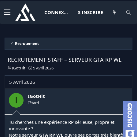
CONNEXION
S'INSCRIRE
Recrutement
RECRUTEMENT STAFF – SERVEUR GTA RP WL
I
D
IGotHit
5 Avril 2026
n
a
i
t
5 Avril 2026
t
e
i
d
a
e
IGotHit
I
t
d
Têtard
e
é
u
b
r
u
Tu cherches une expérience RP sérieuse, propre et
d
t
innovante ?
e
l
Notre serveur
GTA RP WL
ouvre ses portes très bientôt