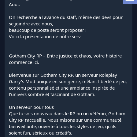
a
Aout.
d
i
On recherche a l'avance du staff, même des devs pour
s
se joindre avec nous,
c
beaucoup de poste seront proposer !
u
s
Voici la présentation de nôtre serv
s
i
o
Gotham City RP – Entre justice et chaos, votre histoire
n
commence ici.
Bienvenue sur Gotham City RP, un serveur Roleplay
Garry’s Mod unique en son genre, mêlant liberté de jeu,
contenu personnalisé et une ambiance inspirée de
l’univers sombre et fascinant de Gotham.
Un serveur pour tous
Que tu sois nouveau dans le RP ou un vétéran, Gotham
City RP t’accueille. Nous misons sur une communauté
bienveillante, ouverte à tous les styles de jeu, qu’ils
soient fun, sérieux ou créatifs.