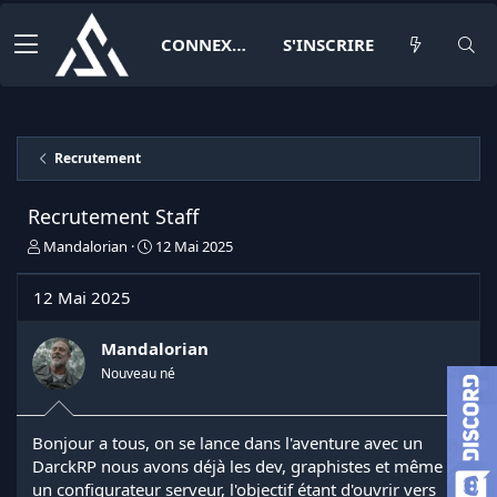
CONNEXION
S'INSCRIRE
Recrutement
Recrutement Staff
I
D
Mandalorian
12 Mai 2025
n
a
i
t
12 Mai 2025
t
e
i
d
a
e
Mandalorian
t
d
Nouveau né
e
é
u
b
r
u
Bonjour a tous, on se lance dans l'aventure avec un
d
t
DarckRP nous avons déjà les dev, graphistes et même
e
l
un configurateur serveur, l'objectif étant d'ouvrir vers