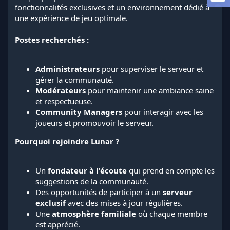
a
fonctionnalités exclusives et un environnement dédié à
d
une expérience de jeu optimale.
i
s
Postes recherchés :
c
u
s
Administrateurs
pour superviser le serveur et
s
i
gérer la communauté.
o
Modérateurs
pour maintenir une ambiance saine
n
et respectueuse.
Community Managers
pour interagir avec les
joueurs et promouvoir le serveur.
Pourquoi rejoindre Lunar ?
Un
fondateur à l'écoute
qui prend en compte les
suggestions de la communauté.
Des opportunités de participer à un
serveur
exclusif
avec des mises à jour régulières.
Une
atmosphère familiale
où chaque membre
est apprécié.