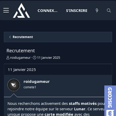
CONNEXION
S'INSCRIRE
Recrutement
Recrutement
I
D
roidugameur
11 Janvier 2025
n
a
i
t
11 Janvier 2025
t
e
i
d
a
e
roidugameur
t
d
comete1
e
é
u
b
r
u
Nous recherchons activement des
staffs motivés
pour
d
t
rejoindre notre équipe sur le serveur
Lunar
. Ce serveur
e
l
unique propose une
carte modifiée
avec des