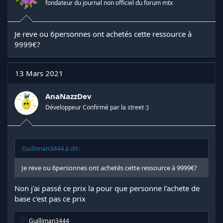
fondateur du journal non officiel du forum mtx
ACHAT NON REMBOURSABLE
Je reve ou 6personnes ont achetés cette ressource à
9999€?
13 Mars 2021
AnaNazzDev
Développeur Confirmé par la street :)
Guilliman3444 à dit:
Je reve ou 6personnes ont achetés cette ressource à 9999€?
Non j'ai passé ce prix la pour que personne l'achete de
base c'est pas ce prix
R
Guilliman3444