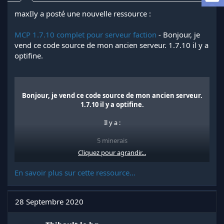
l
maxIly a posté une nouvelle ressource :
a
d
MCP 1.7.10 complet pour serveur faction
- Bonjour, je
i
s
vend ce code source de mon ancien serveur. 1.7.10 il y a
c
optifine.
u
s
s
i
Bonjour, je vend ce code source de mon ancien serveur.
o
1.7.10 il y a optifine.
n
Il y a :
5 minerais
Cliquez pour agrandir...
full stuff(armures et outils)
En savoir plus sur cette ressource...
coffres modée
une plantation
28 Septembre 2020
dynamite