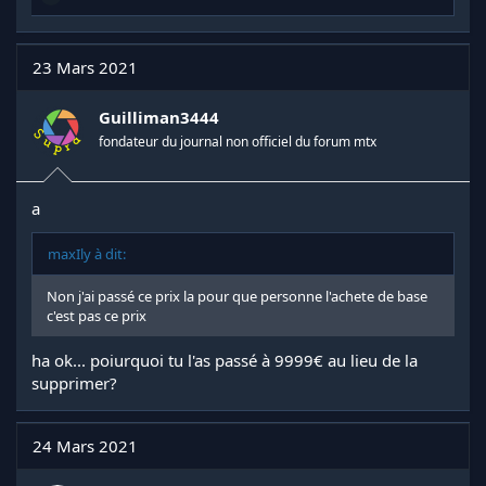
é
a
c
t
23 Mars 2021
i
o
n
Guilliman3444
s
fondateur du journal non officiel du forum mtx
:
a
maxIly à dit:
Non j'ai passé ce prix la pour que personne l'achete de base
c'est pas ce prix
ha ok... poiurquoi tu l'as passé à 9999€ au lieu de la
supprimer?
24 Mars 2021