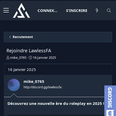
CONNEXION
S'INSCRIRE
Recrutement
Rejoindre LawlessFA
I
D
mike_0765
16 Janvier 2025
n
a
i
t
16 Janvier 2025
t
e
i
d
a
e
mike_0765
t
d
http://discord.gg/lawlessfa
e
é
u
b
r
u
Découvrez une nouvelle ère du roleplay en 2025 !
d
t
e
l