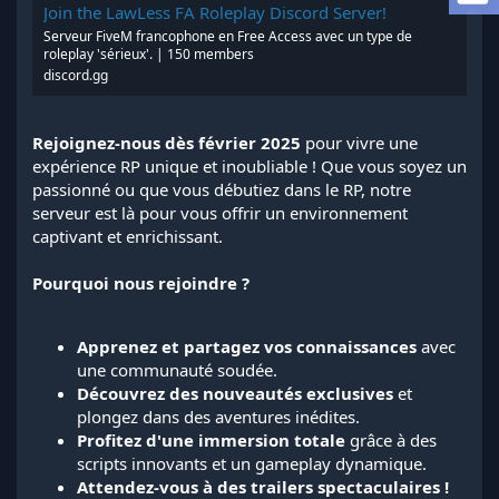
a
Join the LawLess FA Roleplay Discord Server!
d
Serveur FiveM francophone en Free Access avec un type de
i
roleplay 'sérieux'. | 150 members
s
discord.gg
c
u
s
Rejoignez-nous dès février 2025
pour vivre une
s
expérience RP unique et inoubliable ! Que vous soyez un
i
o
passionné ou que vous débutiez dans le RP, notre
n
serveur est là pour vous offrir un environnement
captivant et enrichissant.
Pourquoi nous rejoindre ?
Apprenez et partagez vos connaissances
avec
une communauté soudée.
Découvrez des nouveautés exclusives
et
plongez dans des aventures inédites.
Profitez d'une immersion totale
grâce à des
scripts innovants et un gameplay dynamique.
Attendez-vous à des trailers spectaculaires !