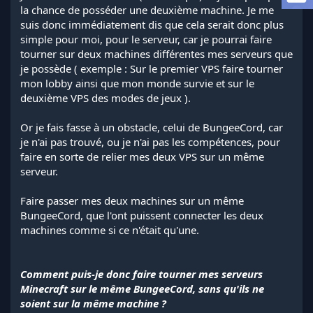
a
la chance de posséder une deuxième machine. Je me
d
suis donc immédiatement dis que cela serait donc plus
i
simple pour moi, pour le serveur, car je pourrai faire
s
tourner sur deux machines différentes mes serveurs que
c
je possède ( exemple : Sur le premier VPS faire tourner
u
s
mon lobby ainsi que mon monde survie et sur le
s
deuxième VPS des modes de jeux ).
i
o
Or je fais fasse à un obstacle, celui de BungeeCord, car
n
je n'ai pas trouvé, ou je n'ai pas les compétences, pour
faire en sorte de relier mes deux VPS sur un même
serveur.
Faire passer mes deux machines sur un même
BungeeCord, que l'ont puissent connecter les deux
machines comme si ce n'était qu'une.
Comment puis-je donc faire tourner mes serveurs
Minecraft sur le même BungeeCord, sans qu'ils ne
soient sur la même machine ?