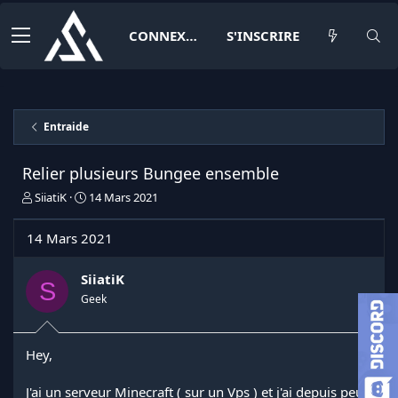
CONNEXION
S'INSCRIRE
Entraide
Relier plusieurs Bungee ensemble
I
D
SiiatiK
14 Mars 2021
n
a
i
t
14 Mars 2021
t
e
i
d
a
e
SiiatiK
S
t
d
Geek
e
é
u
b
r
u
Hey,
d
t
e
l
J'ai un serveur Minecraft ( sur un Vps ) et j'ai depuis peu