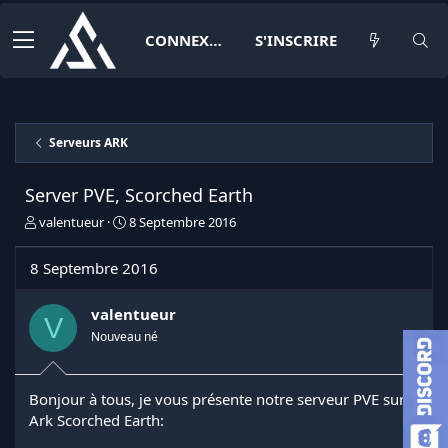
CONNEXION
S'INSCRIRE
Serveurs ARK
Server PVE, Scorched Earth
I
D
valentueur
8 Septembre 2016
n
a
i
t
8 Septembre 2016
t
e
i
d
a
e
valentueur
V
t
d
Nouveau né
e
é
u
b
r
u
Bonjour à tous, je vous présente notre serveur PVE sur
d
t
Ark Scorched Earth:
e
l