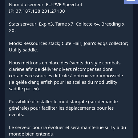
a
Nom du serveur: EU-PVE-Speed x4
d
IP: 37.187.128.231.27130
i
s
Stats serveur: Exp x3, Tame x7, Collecte x4, Breeding x
c
20.
u
s
s
Mods: Ressources stack; Cute Hair; Joan's eggs collector;
i
Utility saddle.
o
n
Nous mettrons en place des évents du style combats
d’arène afin de délivrer divers récompenses dont
certaines ressources difficile à obtenir voir impossible
(la gelée d'anglerfish pour les scelles du mod utility
saddle par ex).
Possibilité d'installer le mod stargate (sur demande
générale) pour faciliter les déplacements pour les
events.
Le serveur pourra évoluer et sera maintenue si il y a du
monde bien entendu.