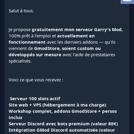
a
d
Salut à tous,
i
s
c
Je propose
gratuitement mon serveur Garry's Mod
,
u
s
100% prêt à l'emploi et
actuellement en
s
fonctionnement
avec les derniers addons — qu'ils
i
viennent de
GmodStore, soient custom ou
o
développés sur mesure
avec l’aide de prestataires
n
spécialisés.
Voici ce que vous recevez :
️
Serveur 100 slots actif
Site web + VPS (hébergement à ma charge)
Workshop complet, addons GmodStore + persos
inclus
Serveur Discord avec bots premium (valeur 80€)
Intégration GMod Discord automatisée (valeur