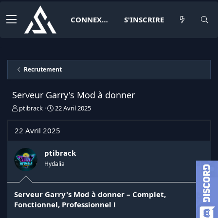
CONNEXION
S'INSCRIRE
Recrutement
Serveur Garry's Mod à donner
I
D
ptibrack
22 Avril 2025
n
a
i
t
22 Avril 2025
t
e
i
d
a
e
ptibrack
t
d
Hydalia
e
é
u
b
r
u
Serveur Garry's Mod à donner – Complet,
d
t
Fonctionnel, Professionnel !
e
l