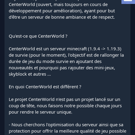
a
CenterWorld (ouvert, mais toujours en cours de
d
développement pour amélioration), ayant pour but
i
d'être un serveur de bonne ambiance et de respect.
s
c
u
s
Qu'est-ce que CenterWorld ?
s
i
CenterWorld est un serveur minecraft (1.9.4 -> 1.19.3)
o
de survie (pour le moment), l'objectif est de rallonger la
n
durée de jeu du mode survie en ajoutant des
nouveautés et pourquoi pas rajouter des mini-jeux,
skyblock et autres ...
En quoi CenterWorld est différent ?
Le projet CenterWorld n'est pas un projet lancé sur un
coup de tête, nous faisons notre possible chaque jours
pour rendre le serveur unique.
- Nous cherchons l'optimisation du serveur ainsi que sa
protection pour offrir la meilleure qualité de jeu possible