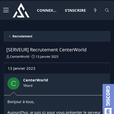
CONNEXION
S'INSCRIRE
Recrutement
[SERVEUR] Recrutement CenterWorld
I
D
CenterWorld
13 Janvier 2023
n
a
i
t
13 Janvier 2023
t
e
i
d
a
e
CenterWorld
C
t
d
Têtard
e
é
u
b
r
u
Bonjour à tous,
d
t
e
l
Aujourd'hui, je suis ici pour vous présenter le serveur