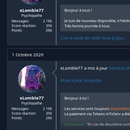
xLomble77
Bonjour à tous !
Psychopathe
Je suis de nouveau disponible, n'hési
Messages
2 196
Score réaction
356
Très bonne journée à tous.
Points
290
Lire la suite de cette mise à jour...
1 Octobre 2020
xLomble77 a mis à jour
Services d
Mise à jour du poste.
xLomble77
Bonjour à toi !
Psychopathe
Les services sont toujours
disponibles
Messages
2 196
Score réaction
356
Le paiement via Tokens mTxServ a ét
Points
290
Nouveauté :
"En cas de deuxième comm