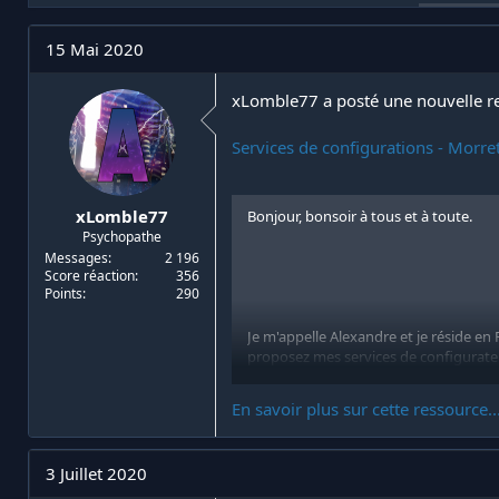
i
d
a
e
15 Mai 2020
t
d
e
é
u
b
xLomble77 a posté une nouvelle re
r
u
d
t
Services de configurations - Morre
e
l
a
d
xLomble77
Bonjour, bonsoir à tous et à toute.
i
Psychopathe
s
Messages
2 196
c
Score réaction
356
u
Points
290
s
s
Je m'appelle Alexandre et je réside en 
i
proposez mes services de configurateu
o
suis...
n
En savoir plus sur cette ressource..
3 Juillet 2020