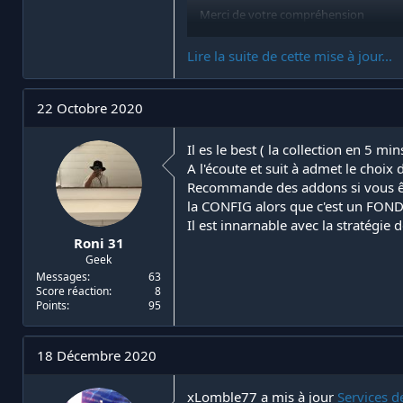
Merci de votre compréhension
à bientôt !
Lire la suite de cette mise à jour...
22 Octobre 2020
Il es le best ( la collection en 5 m
A l'écoute et suit à admet le choix d
Recommande des addons si vous êtes
la CONFIG alors que c'est un FON
Il est innarnable avec la stratégie de
Roni 31
Geek
Messages
63
Score réaction
8
Points
95
18 Décembre 2020
xLomble77 a mis à jour
Services d