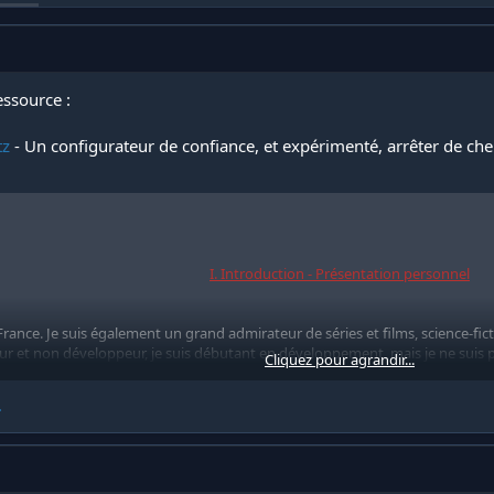
ssource :
tz
- Un configurateur de confiance, et expérimenté, arrêter de cherc
I. Introduction - Présentation personnel
France. Je suis également un grand admirateur de séries et films, science-ficti
r et non développeur, je suis débutant en développement, mais je ne suis p
Cliquez pour agrandir...
.