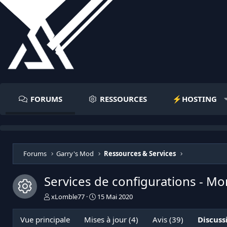
FORUMS
RESSOURCES
⚡️HOSTING
Forums
Garry's Mod
Ressources & Services
Services de configurations - Mor
Icône de ressource
I
D
xLomble77
15 Mai 2020
n
a
i
t
Vue principale
Mises à jour (4)
Avis (39)
Discuss
t
e