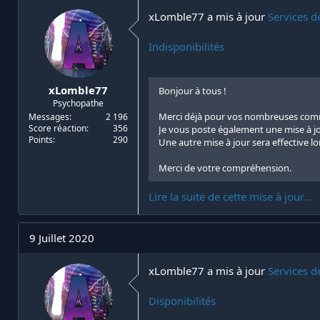
xLomble77 a mis à jour
Services d
Indisponibilités
xLomble77
Bonjour à tous !
Psychopathe
Merci déjà pour vos nombreuses comm
Messages
2 196
Score réaction
356
Je vous poste également une mise à jo
Points
290
Une autre mise à jour sera effective l
Merci de votre compréhension.
Lire la suite de cette mise à jour...
9 Juillet 2020
xLomble77 a mis à jour
Services d
Disponibilités