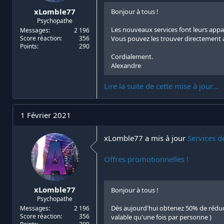
xLomble77
Bonjour à tous !
Psychopathe
Les nouveaux services font leurs appa
Messages
2 196
Score réaction
356
Vous pouvez les trouver directement 
Points
290
Cordialement.
Alexandre
Lire la suite de cette mise à jour...
1 Février 2021
xLomble77 a mis à jour
Services d
Offres promotionnelles !
xLomble77
Bonjour à tous !
Psychopathe
Dès aujourd'hui obtenez 50% de réduct
Messages
2 196
Score réaction
356
valable qu'une fois par personne )