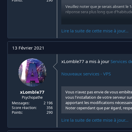
Points
290
Veuillez noter que je serais absent le 1
réponse sera plus long que d'habitude
Merci de votre compréhension !
à...
Lire la suite de cette mise à jour...
13 Février 2021
xLomble77 a mis à jour
Services d
Nouveaux services - VPS
xLomble77
Vous n'avez pas envie de vous embêter 
vous l'installation de votre serveur su
Psychopathe
apportant les modifications nécessaire
Messages
2 196
Score réaction
356
Noter cependant que par égard, respec
Points
290
Lire la suite de cette mise à jour...