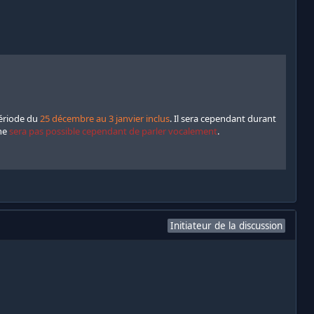
période du
25 décembre au 3 janvier inclus
. Il sera cependant durant
 ne
sera pas possible cependant de parler vocalement
.
Initiateur de la discussion