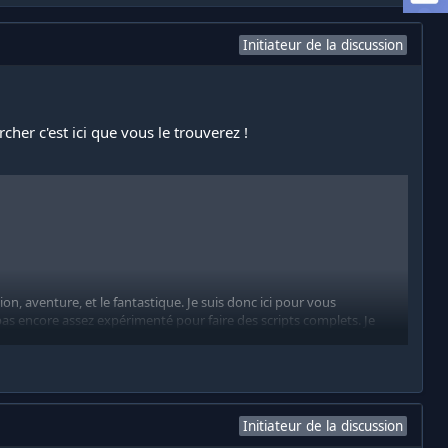
Initiateur de la discussion
her c'est ici que vous le trouverez !
on, aventure, et le fantastique. Je suis donc ici pour vous
as encore assez expérimenté pour faire des scripts complets. Je
Initiateur de la discussion