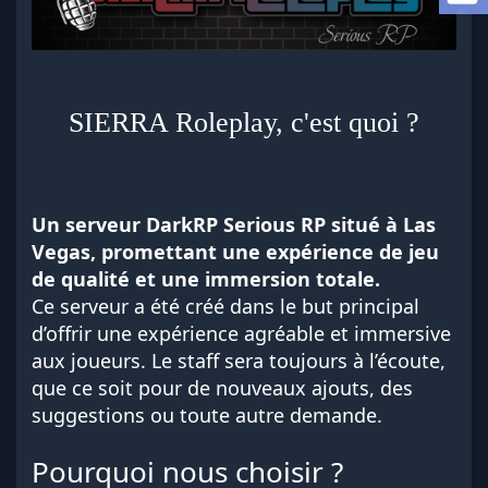
a
d
i
s
c
u
SIERRA Roleplay
, c'est quoi ?
s
s
i
o
n
Un serveur DarkRP Serious RP situé à Las
Vegas, promettant une expérience de jeu
de qualité et une immersion totale.
Ce serveur a été créé dans le but principal
d’offrir une expérience agréable et immersive
aux joueurs. Le staff sera toujours à l’écoute,
que ce soit pour de nouveaux ajouts, des
suggestions ou toute autre demande.
Pourquoi nous choisir ?