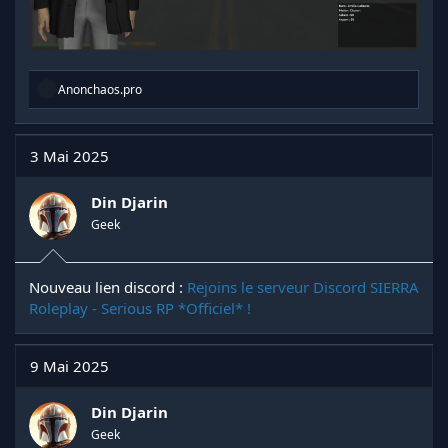
R
Anonchaos.pro
é
a
c
t
3 Mai 2025
i
o
n
Din Djarin
s
Geek
:
Nouveau lien discord :
Rejoins le serveur Discord SIERRA
Roleplay - Serious RP *Officiel* !
9 Mai 2025
Din Djarin
Geek