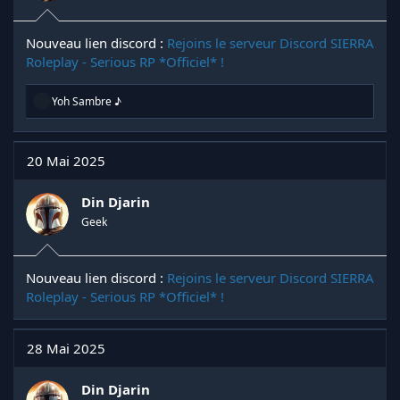
Nouveau lien discord :
Rejoins le serveur Discord SIERRA
Roleplay - Serious RP *Officiel* !
R
Yoh Sambre ♪
é
a
c
t
20 Mai 2025
i
o
n
Din Djarin
s
Geek
:
Nouveau lien discord :
Rejoins le serveur Discord SIERRA
Roleplay - Serious RP *Officiel* !
28 Mai 2025
Din Djarin