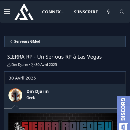
CONNEXION
S'INSCRIRE
Serveurs GMod
SIERRA RP - Un Serious RP à Las Vegas
I
D
Din Djarin
30 Avril 2025
n
a
i
t
30 Avril 2025
t
e
i
d
a
e
Din Djarin
t
d
Geek
e
é
u
b
r
u
d
t
e
l