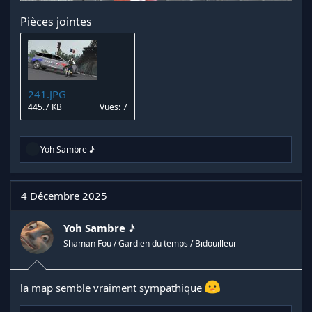
Pièces jointes
241.JPG
445.7 KB
Vues: 7
R
Yoh Sambre ♪
é
a
c
t
4 Décembre 2025
i
o
n
Yoh Sambre ♪
s
Shaman Fou / Gardien du temps / Bidouilleur
:
la map semble vraiment sympathique