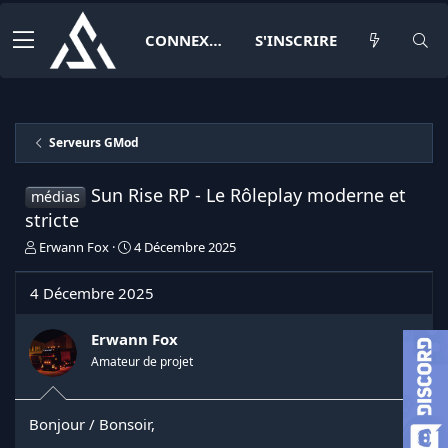
CONNEXION
S'INSCRIRE
Serveurs GMod
Sun Rise RP - Le Rôleplay moderne et
médias
stricte
I
D
Erwann Fox
4 Décembre 2025
n
a
i
t
4 Décembre 2025
t
e
i
d
a
e
Erwann Fox
t
d
Amateur de projet
e
é
u
b
r
u
Bonjour / Bonsoir,
d
t
e