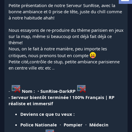
l
Petite présentation de notre Serveur SunRise, avec la
a
bonne ambiance et 0 prise de tête, juste du chill comme
d
à notre habitude ahah!
i
s
Nous essayons de re-produire du thème parisien en jeux
c
sur la map, même si beaucoup ont déjà fait déjà ce
u
s
thème!
s
Nous, on le fait à notre manière, peu importe les
i
critiques, nous prenons tout en compte
o
Petite cité,contrôle de stup, petite ambiance parisienne
n
en centre ville etc etc ..
-
Nom : ・SunRise-DarkRP
- Serveur bientôt terminée !
100% Français | RP
réaliste et immersif
Deviens ce que tu veux :
Police Nationale
・
Pompier
・
Médecin