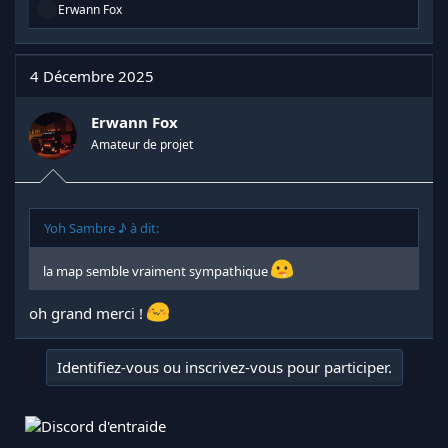
R
Erwann Fox
é
a
c
t
4 Décembre 2025
i
o
n
Erwann Fox
s
Amateur de projet
:
Yoh Sambre ♪ à dit:
la map semble vraiment sympathique
oh grand merci !
Identifiez-vous ou inscrivez-vous pour participer.