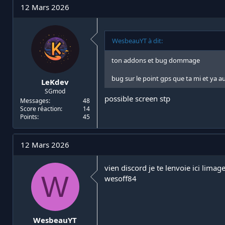
12 Mars 2026
WesbeauYT à dit:
ton addons et bug dommage
bug sur le point gps que ta mi et ya 
LeKdev
SGmod
possible screen stp
Messages
48
Score réaction
14
Points
45
12 Mars 2026
vien discord je te lenvoie ici lima
W
wesoff84
WesbeauYT