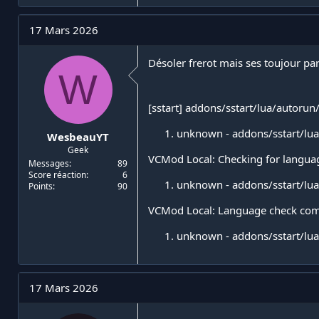
a
c
t
17 Mars 2026
i
o
n
Désoler frerot mais ses toujour pare
W
s
:
[sstart] addons/sstart/lua/autorun/c
unknown - addons/sstart/lua/
WesbeauYT
Geek
VCMod Local: Checking for language 
Messages
89
Score réaction
6
unknown - addons/sstart/lua/
Points
90
VCMod Local: Language check complet
unknown - addons/sstart/lua/
17 Mars 2026