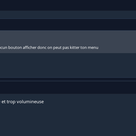
aucun bouton afficher donc on peut pas kitter ton menu
ge et trop volumineuse