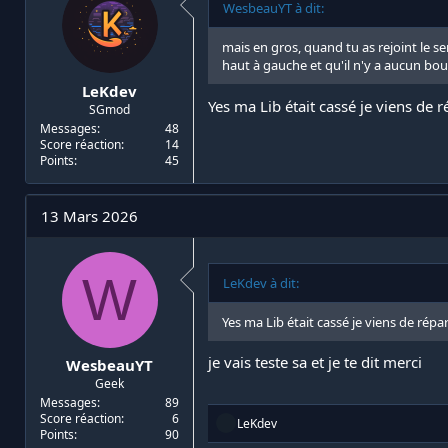
WesbeauYT à dit:
mais en gros, quand tu as rejoint le ser
haut à gauche et qu'il n'y a aucun bo
LeKdev
Yes ma Lib était cassé je viens de r
SGmod
Messages
48
Score réaction
14
Points
45
13 Mars 2026
W
LeKdev à dit:
Yes ma Lib était cassé je viens de répa
je vais teste sa et je te dit merci
WesbeauYT
Geek
Messages
89
Score réaction
6
R
LeKdev
Points
90
é