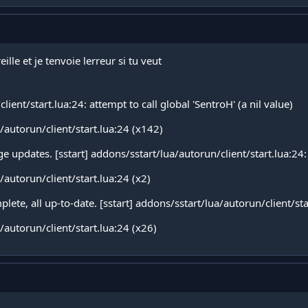
ille et je tenvoie lerreur si tu veut
lient/start.lua:24: attempt to call global 'SentroH' (a nil value)
autorun/client/start.lua:24 (x142)
updates. [sstart] addons/sstart/lua/autorun/client/start.lua:24: a
autorun/client/start.lua:24 (x2)
e, all up-to-date. [sstart] addons/sstart/lua/autorun/client/start.
autorun/client/start.lua:24 (x26)