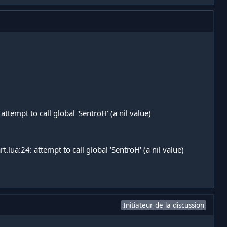
ttempt to call global 'SentroH' (a nil value)
lua:24: attempt to call global 'SentroH' (a nil value)
Initiateur de la discussion