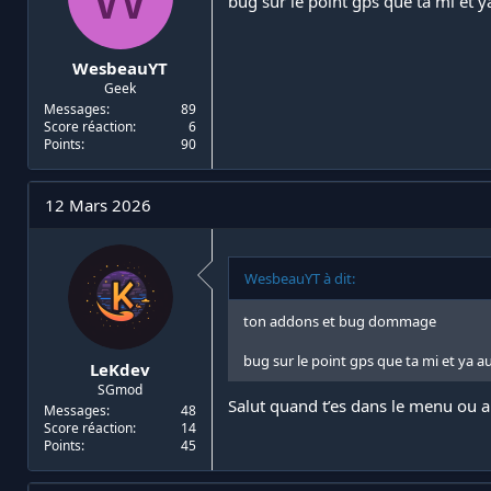
bug sur le point gps que ta mi et 
WesbeauYT
Geek
Messages
89
Score réaction
6
Points
90
12 Mars 2026
WesbeauYT à dit:
ton addons et bug dommage
bug sur le point gps que ta mi et ya 
LeKdev
SGmod
Salut quand t’es dans le menu ou 
Messages
48
Score réaction
14
Points
45