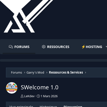
FORUMS
RESSOURCES
⚡️HOSTING
Forums
Garry's Mod
Ressources & Services
SWelcome
1.0
I
D
LeKdev
1 Mars 2026
n
a
i
t
Vue principale
Historique
Discussion