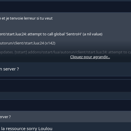
 et je tenvoie lerreur si tu veut
t/start.lua:24: attempt to call global 'SentroH' (a nil value)
torun/client/start.lua:24 (x142)
ates. [sstart] addons/sstart/lua/autorun/client/start.lua:24: attempt to call
Cliquez pour agrandir...
torun/client/start.lua:24 (x2)
n server ?
all up-to-date. [sstart] addons/sstart/lua/autorun/client/start.lua:24: attem
torun/client/start.lua:24 (x26)
erver ?
r la ressource sorry Loulou