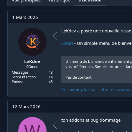
t
e
i
d
a
e
1 Mars 2026
t
d
e
é
u
b
LeKdev a posté une nouvelle resso
r
u
d
t
SStart
- Un simple menu de bienv
e
l
a
d
LeKdev
Un menu de bienvenue entièrement pers
i
vos préférences. Simple, propre et faci
SGmod
s
Messages
48
c
Score réaction
14
Pas de content
u
Points
45
s
En savoir plus sur cette ressource..
s
i
o
12 Mars 2026
n
ton addons et bug dommage
W