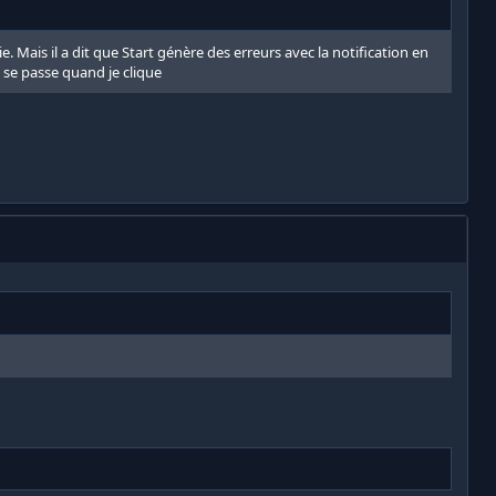
e. Mais il a dit que Start génère des erreurs avec la notification en
 se passe quand je clique