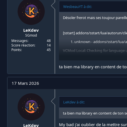
WesbeauYT à dit:
Désoler frerot mais ses toujour pareille
LeKdev
[sstart] addons/sstart/lua/autorun/clien
SGmod
Messages
48
unknown - addons/sstart/lua/au
Score réaction
14
Points
45
VCMod Local: Checking for language upd
unknown - addons/sstart/lua/au
ta bien ma library en content de to
VCMod Local: Language check complete, 
unknown - addons/sstart/lua/au
17 Mars 2026
LeKdev à dit:
ta bien ma library en content de ton s
My bad j’ai oublier de la mettre su
LeKdev