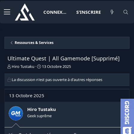
CONNEXION
S'INSCRIRE
Ressources & Services
Ultimate Quest | All Gamemode [Supprimé]
I
D
Hiro Tustaku
13 Octobre 2025
n
a
i
t
La discussion n'est pas ouverte à d'autres réponses
t
e
i
d
a
e
13 Octobre 2025
t
d
e
é
Hiro Tustaku
u
b
r
u
Geek suprême
d
t
e
l