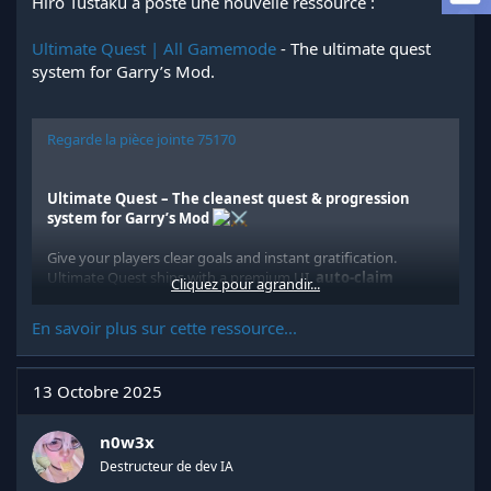
Hiro Tustaku a posté une nouvelle ressource :
a
d
Ultimate Quest | All Gamemode
- The ultimate quest
i
s
system for Garry’s Mod.
c
u
s
Regarde la pièce jointe 75170
s
i
o
Ultimate Quest – The cleanest quest & progression
n
system for Garry’s Mod
Give your players clear goals and instant gratification.
Ultimate Quest ships with a premium UI,
auto-claim
Cliquez pour agrandir...
rewards
, and a simple
config-only
setup. Localization
included (/), with persistence via SQLite.
En savoir plus sur cette ressource...
Key Features
13 Octobre 2025
Auto-Claim Rewards
– No claim button needed;
rewards are granted as soon as objectives are met.
n0w3x
Localization...
Destructeur de dev IA