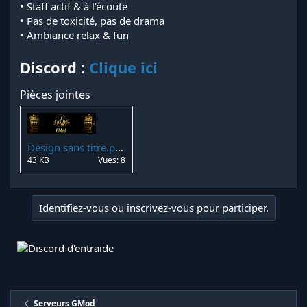
• Staff actif & à l’écoute
• Pas de toxicité, pas de drama
• Ambiance relax & fun
Discord :
Clique ici
Pièces jointes
Design sans titre.png
43 KB
Vues: 8
Identifiez-vous ou inscrivez-vous pour participer.
Serveurs GMod