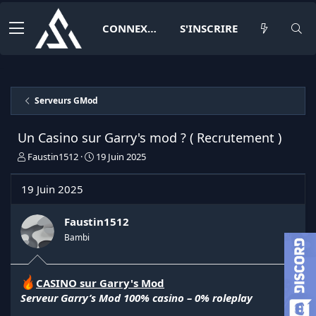
CONNEXION
S'INSCRIRE
Serveurs GMod
Un Casino sur Garry's mod ? ( Recrutement )
I
D
Faustin1512
19 Juin 2025
n
a
i
t
19 Juin 2025
t
e
i
d
a
e
Faustin1512
t
d
Bambi
e
é
u
b
r
u
CASINO sur Garry's Mod
d
t
e
Serveur Garry’s Mod 100% casino – 0% roleplay
l