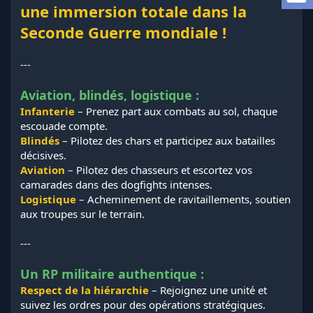
a
une immersion totale dans la
d
Seconde Guerre mondiale !
i
s
c
---
u
s
Aviation, blindés, logistique :
s
i
Infanterie
– Prenez part aux combats au sol, chaque
o
escouade compte.
n
Blindés
– Pilotez des chars et participez aux batailles
décisives.
Aviation
– Pilotez des chasseurs et escortez vos
camarades dans des dogfights intenses.
Logistique
– Acheminement de ravitaillements, soutien
aux troupes sur le terrain.
---
Un RP militaire authentique :
Respect de la hiérarchie
– Rejoignez une unité et
suivez les ordres pour des opérations stratégiques.