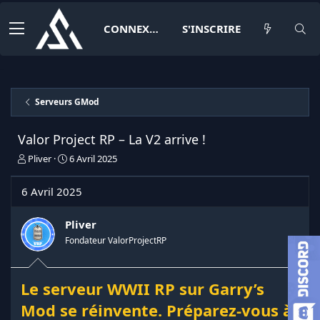
CONNEXION
S'INSCRIRE
Serveurs GMod
Valor Project RP – La V2 arrive !
I
D
Pliver
6 Avril 2025
n
a
i
t
6 Avril 2025
t
e
i
d
a
e
Pliver
t
d
Fondateur ValorProjectRP
e
é
u
b
r
u
Le serveur WWII RP sur Garry’s
d
t
e
Mod se réinvente. Préparez-vous à
l