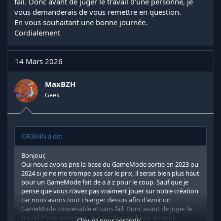
fail. Donc avant de juger le travail d'une personne, je
vous demanderais de vous remettre en question.
En vous souhaitant une bonne journée.
Cordialement
14 Mars 2026
MaxBZH
Geek
OR3K4N à dit:
Bonjour,
Oui nous avons pris la base du GameMode sortie en 2023 ou
2024 si je ne me trompe pas car le prix, il serait bien plus haut
pour un GameMode fait de a à z pour le coup. Sauf que je
pense que vous n'avez pas vraiment jouer sur notre création
car nous avons tout changer dessus afin d'avoir un
GameMode convenable et sans fail. Donc avant de juger le
travail d'une personne, je vous demanderais de vous
Cliquez pour agrandir...