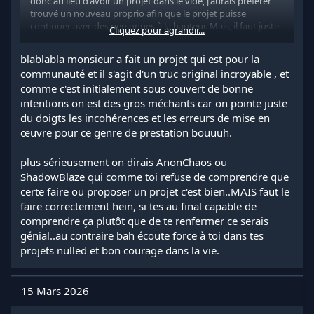
donc au lieu d'avoir un projet dans le vide, j'aurais préférer
trouvé un nouveau proprio afin que le projet puisse
continuer avec des personnes à la hauteur. Mais, il faut juste
Cliquez pour agrandir...
voir la qualité de discussion pour comprendre les
phénomènes qui ce trouve dans cette belle communauté
blablabla monsieur a fait un projet qui est pour la
quand même.
communauté et il s'agit d'un truc original incroyable , et
Oui ne t'en fais pas également pour les conséquences, je l'ai
comme c'est initialement sous couvert de bonne
connais parfaitement ( La clôture du Compte GmodStore
etc... )
intentions on est des gros méchants car on pointe juste
du doigts les incohérences et les erreurs de mise en
Enfin dans tout les cas la discussion et close donc je vous
œuvre pour ce genre de prestation bouuuh.
souhaite une bonne journée.
plus sérieusement on dirais AnonChaos ou
ShadowBlaze qui comme toi refuse de comprendre que
certe faire ou proposer un projet c'est bien..MAIS faut le
faire correctement hein, si tes au final capable de
comprendre ça plutôt que de te renfermer ce serais
génial..au contraire bah écoute force à toi dans tes
projets nulled et bon courage dans la vie.
15 Mars 2026