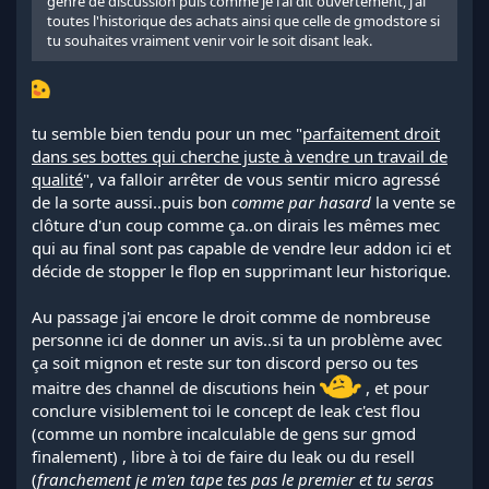
genre de discussion puis comme je l'ai dit ouvertement, j'ai
toutes l'historique des achats ainsi que celle de gmodstore si
tu souhaites vraiment venir voir le soit disant leak.
tu semble bien tendu pour un mec "
parfaitement droit
dans ses bottes qui cherche juste à vendre un travail de
qualité
", va falloir arrêter de vous sentir micro agressé
de la sorte aussi..puis bon
comme par hasard
la vente se
clôture d'un coup comme ça..on dirais les mêmes mec
qui au final sont pas capable de vendre leur addon ici et
décide de stopper le flop en supprimant leur historique.
Au passage j'ai encore le droit comme de nombreuse
personne ici de donner un avis..si ta un problème avec
ça soit mignon et reste sur ton discord perso ou tes
maitre des channel de discutions hein
, et pour
conclure visiblement toi le concept de leak c'est flou
(comme un nombre incalculable de gens sur gmod
finalement) , libre à toi de faire du leak ou du resell
(
franchement je m'en tape tes pas le premier et tu seras