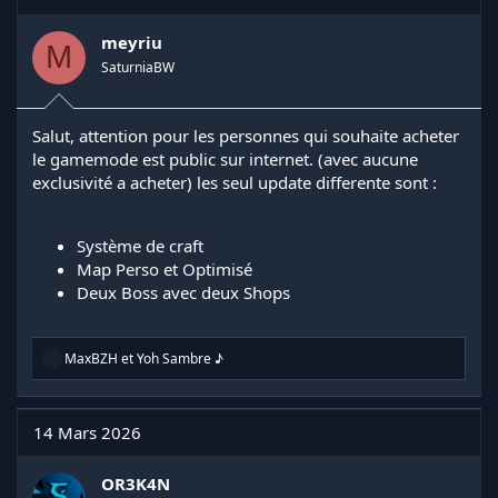
meyriu
M
SaturniaBW
Salut, attention pour les personnes qui souhaite acheter
le gamemode est public sur internet. (avec aucune
exclusivité a acheter) les seul update differente sont :
Système de craft
Map Perso et Optimisé
Deux Boss avec deux Shops
R
MaxBZH
et
Yoh Sambre ♪
é
a
c
t
14 Mars 2026
i
o
n
OR3K4N