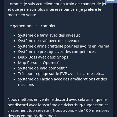
a
Comme, je suis actuellement en train de changer de jeu
d
et que je ne suis plus intéressé par cela, je préfère le
i
mettre en vente.
s
c
Le gamemode est complet:
u
s
Système de farm avec des niveaux
s
i
Système de craft avec des niveaux
o
Système d'arme craftable pour les avoirs en Perma
n
Système de prestige avec des compétences
Deux Boss avec deux Shops
Map Perso et Optimisé
Système de Raid compétitif
Très bon réglage sur le PVP avec les armes etc...
Système de Faction avec des améliorations et des
missions
Nous mettons en vente le discord avec cela ainsi que le
bot discord avec le système de ticket/bug/suggestion et
classement top serveur ( Nous avons + de 100 membres
dessus en moins de 3 mois.