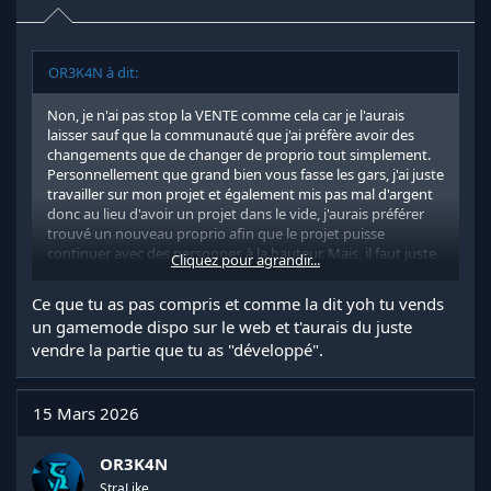
OR3K4N à dit:
Non, je n'ai pas stop la VENTE comme cela car je l'aurais
laisser sauf que la communauté que j'ai préfère avoir des
changements que de changer de proprio tout simplement.
Personnellement que grand bien vous fasse les gars, j'ai juste
travailler sur mon projet et également mis pas mal d'argent
donc au lieu d'avoir un projet dans le vide, j'aurais préférer
trouvé un nouveau proprio afin que le projet puisse
continuer avec des personnes à la hauteur. Mais, il faut juste
Cliquez pour agrandir...
voir la qualité de discussion pour comprendre les
phénomènes qui ce trouve dans cette belle communauté
Ce que tu as pas compris et comme la dit yoh tu vends
quand même.
un gamemode dispo sur le web et t'aurais du juste
Oui ne t'en fais pas également pour les conséquences, je l'ai
vendre la partie que tu as "développé".
connais parfaitement ( La clôture du Compte GmodStore
etc... )
Enfin dans tout les cas la discussion et close donc je vous
15 Mars 2026
souhaite une bonne journée.
OR3K4N
StraLike