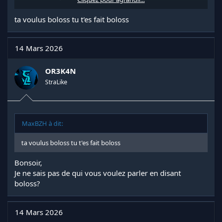
remettre en question.
En vous souhaitant une bonne journée.
ta voulus boloss tu t'es fait boloss
Cordialement
14 Mars 2026
OR3K4N
StraLike
MaxBZH à dit:
ta voulus boloss tu t'es fait boloss
Bonsoir,
Je ne sais pas de qui vous voulez parler en disant
boloss?
14 Mars 2026