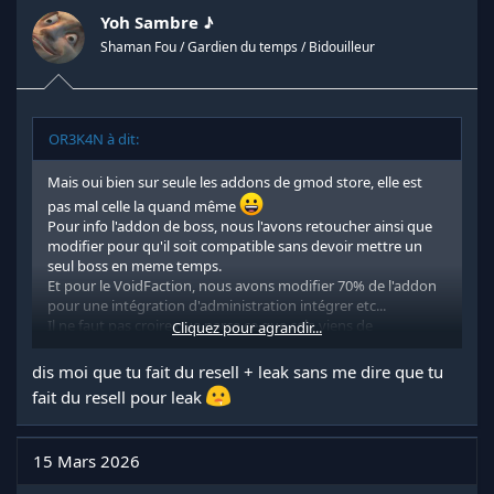
Yoh Sambre ♪
Shaman Fou / Gardien du temps / Bidouilleur
OR3K4N à dit:
Mais oui bien sur seule les addons de gmod store, elle est
pas mal celle la quand même
Pour info l'addon de boss, nous l'avons retoucher ainsi que
modifier pour qu'il soit compatible sans devoir mettre un
seul boss en meme temps.
Et pour le VoidFaction, nous avons modifier 70% de l'addon
pour une intégration d'administration intégrer etc...
Il ne faut pas croire que parce ce que cela viens de
Cliquez pour agrandir...
GmodStore que cela n'a pas été retravailler pour avoir une
meilleure gestion et si j'aurais réellement pris l'addon sans
dis moi que tu fait du resell + leak sans me dire que tu
faire de grande modification, je ne me serais aucunement
fait du resell pour leak
permis de le mettre dans le lot.
D'ailleurs pour informations dans le GameMode en question,
15 Mars 2026
nous avions les droits écrits pour la revente également.
Mais merci pour vos compliments en tout cas