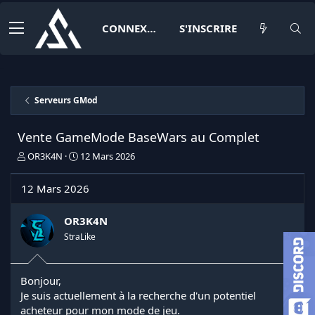
CONNEXION
S'INSCRIRE
Serveurs GMod
Vente GameMode BaseWars au Complet
I
D
OR3K4N
12 Mars 2026
n
a
i
t
12 Mars 2026
t
e
i
d
a
e
OR3K4N
t
d
StraLike
e
é
u
b
r
u
Bonjour,
d
t
Je suis actuellement à la recherche d'un potentiel
e
l
acheteur pour mon mode de jeu.