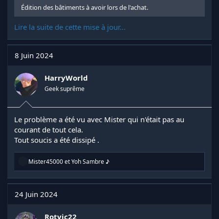
Édition des bâtiments à avoir lors de l'achat.
Lire la suite de cette mise à jour...
8 Juin 2024
HarryWorld
Geek suprême
Le problème a été vu avec Mister qui n'était pas au
courant de tout cela.
Tout soucis a été dissipé .
R
Mister45000
et
Yoh Sambre ♪
é
a
c
t
24 Juin 2024
i
o
n
Rotvic22