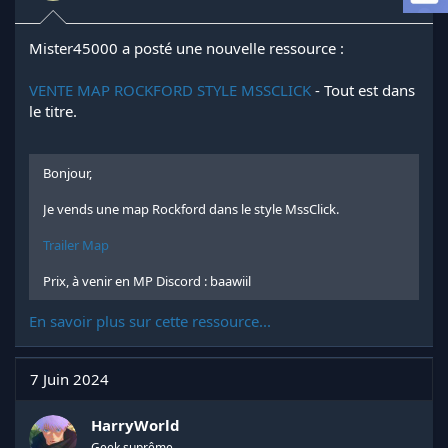
e
l
a
Mister45000 a posté une nouvelle ressource :
d
i
VENTE MAP ROCKFORD STYLE MSSCLICK
- Tout est dans
s
le titre.
c
u
s
s
Bonjour,
i
o
Je vends une map Rockford dans le style MssClick.
n
Trailer Map
Prix, à venir en MP Discord : baawiil
En savoir plus sur cette ressource...
7 Juin 2024
HarryWorld
Geek suprême