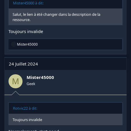
Mister45000 à dit:
Salut, le lien à été changer dans la description de la
ressource.
Toujours invalide
R
Mister45000
é
a
c
t
24 Juillet 2024
i
o
n
Mister45000
M
s
Geek
:
Rotvic22 à dit:
Toujours invalide