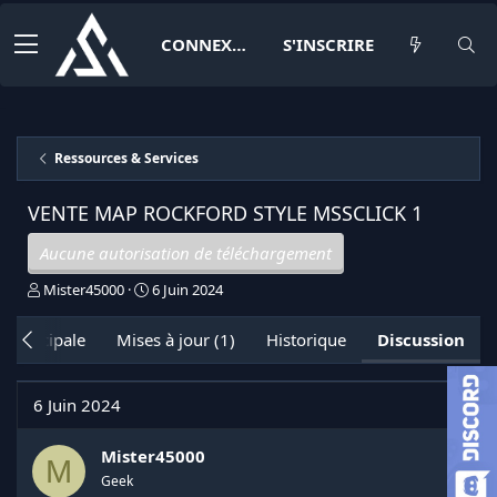
CONNEXION
S'INSCRIRE
Ressources & Services
VENTE MAP ROCKFORD STYLE MSSCLICK
1
Aucune autorisation de téléchargement
I
D
Mister45000
6 Juin 2024
n
a
i
t
 principale
Mises à jour (1)
Historique
Discussion
t
e
i
d
a
e
6 Juin 2024
t
d
e
é
u
b
Mister45000
M
r
u
Geek
d
t