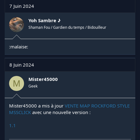
t
7 Juin 2024
i
o
n
Yoh Sambre ♪
s
Shaman Fou / Gardien du temps / Bidouilleur
:
:malaise:
8 Juin 2024
Mister45000
M
Geek
Mister45000 a mis à jour
VENTE MAP ROCKFORD STYLE
MSSCLICK
avec une nouvelle version :
1.1