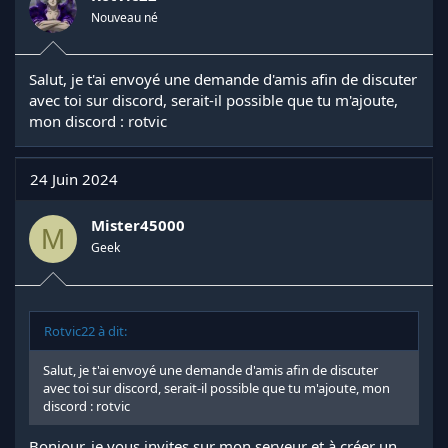
s
Nouveau né
:
Salut, je t'ai envoyé une demande d'amis afin de discuter
avec toi sur discord, serait-il possible que tu m'ajoute,
mon discord : rotvic
24 Juin 2024
Mister45000
M
Geek
Rotvic22 à dit:
Salut, je t'ai envoyé une demande d'amis afin de discuter
avec toi sur discord, serait-il possible que tu m'ajoute, mon
discord : rotvic
Bonjour, je vous invites sur mon serveur et à créer un