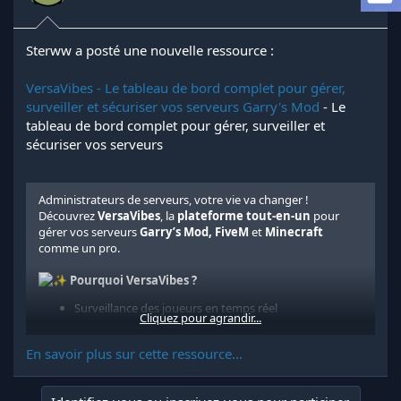
d
t
e
l
a
Sterww a posté une nouvelle ressource :
d
i
VersaVibes - Le tableau de bord complet pour gérer,
s
surveiller et sécuriser vos serveurs Garry's Mod
- Le
c
tableau de bord complet pour gérer, surveiller et
u
sécuriser vos serveurs
s
s
i
o
Administrateurs de serveurs, votre vie va changer !
n
Découvrez
VersaVibes
, la
plateforme tout-en-un
pour
gérer vos serveurs
Garry’s Mod, FiveM
et
Minecraft
comme un pro.
Pourquoi VersaVibes ?
Surveillance des joueurs en temps réel
Cliquez pour agrandir...
Analyse des performances & statistiques avancées
Détection automatique des VPN & backdoors
En savoir plus sur cette ressource...
Multi-serveurs, multi-jeux, tout depuis un seul tableau
de bord
Support premium et fonctionnalités...