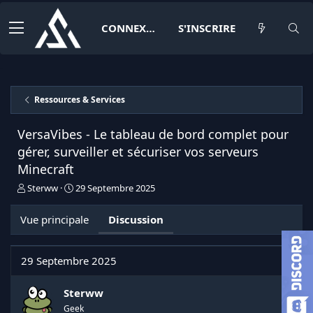
CONNEXION
S'INSCRIRE
Ressources & Services
VersaVibes - Le tableau de bord complet pour
gérer, surveiller et sécuriser vos serveurs
Minecraft
I
D
Sterww
29 Septembre 2025
n
a
i
t
Vue principale
Discussion
t
e
i
d
a
e
29 Septembre 2025
t
d
e
é
u
b
Sterww
r
u
Geek