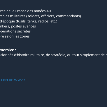
pirée de la France des années 40
rchies militaires (soldats, officiers, commandants)
poque (fusils, tanks, radios, etc.)
bunkers, postes avancés
opérations secrètes
bre selon les zones
ersive :
onnés d’histoire militaire, de stratégie, ou tout simplement de 
rd LBN RP WW2 !