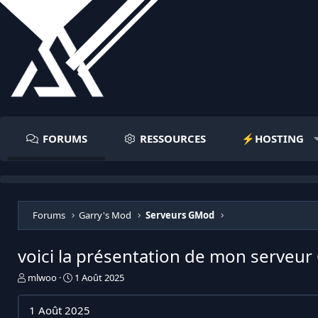
FORUMS
RESSOURCES
⚡️HOSTING
Forums
Garry's Mod
Serveurs GMod
voici la présentation de mon serveu
I
D
mlwoo
1 Août 2025
n
a
i
t
1 Août 2025
t
e