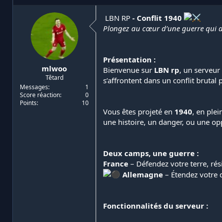
i
d
a
e
️ LBN RP
- Conflit 1940
t
d
Plongez au cœur d’une guerre qui a
e
é
u
b
r
u
Présentation :
d
t
mlwoo
e
Bienvenue sur
LBN rp
, un serveur
Têtard
l
s’affrontent dans un conflit brutal 
a
Messages
1
Score réaction
0
d
Points
10
i
Vous êtes projeté en
1940
, en ple
s
une histoire, un danger, ou une op
c
u
s
s
Deux camps, une guerre :
i
France
– Défendez votre terre, rés
o
Allemagne
– Étendez votre d
n
Fonctionnalités du serveur :