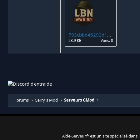
793cbbd46292d1d8c537497facf17586.png
23.9 KB
Vues: 0
Forums
Garry's Mod
Serveurs GMod
Aide-Serveur.fr est un site spécialisé dans