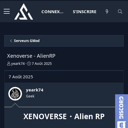
CONNEXION
S'INSCRIRE
Serveurs GMod
Xenoverse - AlienRP
I
D
yeark74
7 Août 2025
n
a
i
t
7 Août 2025
t
e
i
d
a
e
yeark74
t
d
Geek
e
é
u
b
r
u
XENOVERSE・Alien RP
d
t
e
l