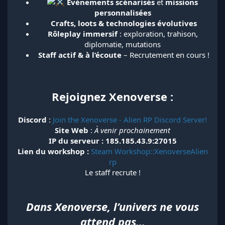
Événements scénarisés
et
missions
personnalisées
️
Crafts, loots & technologies évolutives
Rôleplay immersif
: exploration, trahison,
diplomatie, mutations​
️
Staff actif & à l’écoute
– Recrutement en cours !​
Rejoignez Xenoverse :
Discord
:
Join the Xenoverse - Alien RP Discord Server!
Site Web
:
À venir prochainement
IP du serveur : 185.185.43.9:27015
Lien du workshop :
Steam Workshop::XenoverseAlien
rp
Le staff recrute !
Dans Xenoverse, l’univers ne vous
attend pas...