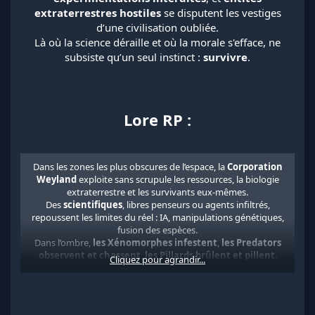
extraterrestres hostiles
se disputent les vestiges
d’une civilisation oubliée.
Là où la science déraille et où la morale s'efface, ne
subsiste qu’un seul instinct :
survivre
.
Lore RP :
Dans les zones les plus obscures de l’espace, la
Corporation
Weyland
exploite sans scrupule les ressources, la biologie
extraterrestre et les survivants eux-mêmes.
Des
scientifiques
, libres penseurs ou agents infiltrés,
repoussent les limites du réel : IA, manipulations génétiques,
fusion des espèces.
Dans l’ombre,
les Xénomorphes infestent
,
les Predators
observent et chassent
,
les Pillards brûlent et pillent
.
Cliquez pour agrandir...
Chaque rencontre peut être la dernière… ou le début de
votre ascension.​