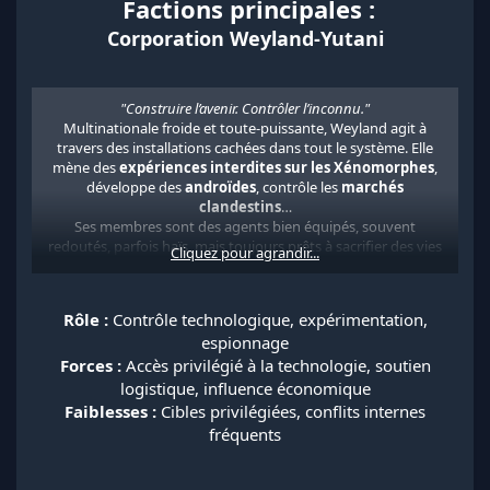
️
Factions principales :
Corporation Weyland-Yutani
"Construire l’avenir. Contrôler l’inconnu."
Multinationale froide et toute-puissante, Weyland agit à
travers des installations cachées dans tout le système. Elle
mène des
expériences interdites sur les Xénomorphes
,
développe des
androïdes
, contrôle les
marchés
clandestins
…
Ses membres sont des agents bien équipés, souvent
redoutés, parfois haïs, mais toujours prêts à sacrifier des vies
Cliquez pour agrandir...
pour le "progrès".​
Rôle :
Contrôle technologique, expérimentation,
espionnage
Forces :
Accès privilégié à la technologie, soutien
logistique, influence économique
Faiblesses :
Cibles privilégiées, conflits internes
fréquents