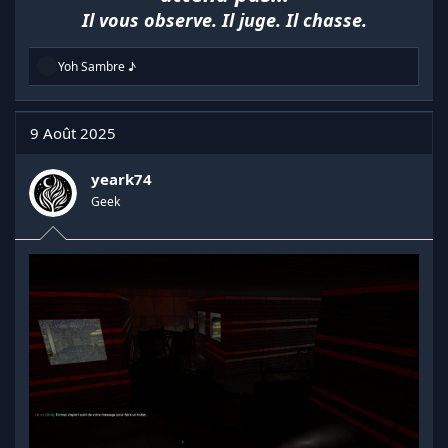
Il vous observe. Il juge. Il chasse.
R
Yoh Sambre ♪
é
a
c
t
9 Août 2025
i
o
n
yeark74
s
Geek
: