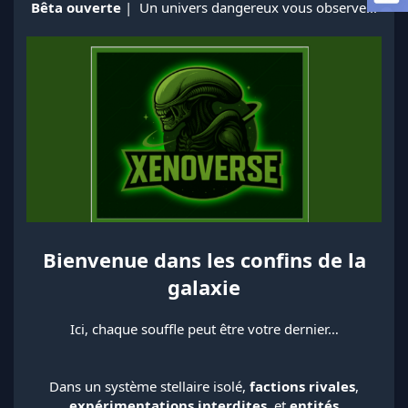
Bêta ouverte
| ‍ Un univers dangereux vous observe...
a
d
i
s
c
u
s
s
i
o
n
Bienvenue dans les confins de la
galaxie
Ici, chaque souffle peut être votre dernier…
Dans un système stellaire isolé,
factions rivales
,
expérimentations interdites
, et
entités