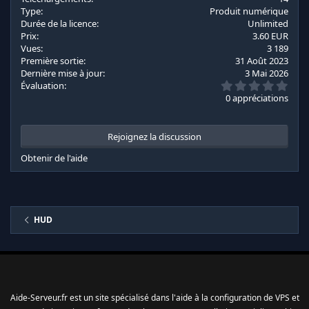
i
Type
Produit numérique
o
Durée de la licence
Unlimited
n
Prix
3.60 EUR
s
Vues
3 189
:
Première sortie
31 Août 2023
Dernière mise à jour
3 Mai 2026
0
Évaluation
.
0 appréciations
0
0
é
t
Rejoignez la discussion
o
i
Obtenir de l'aide
l
e
s
(
s
)
HUD
Aide-Serveur.fr est un site spécialisé dans l'aide à la configuration de VPS et