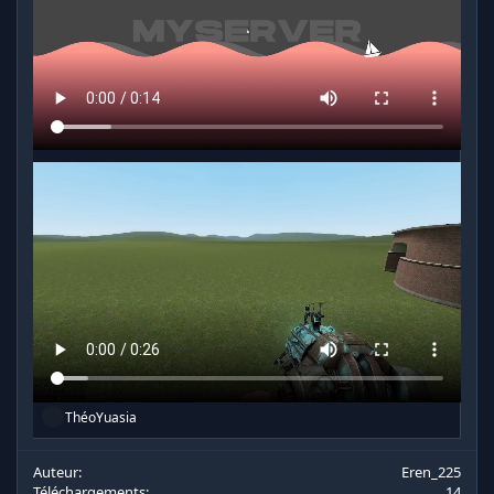
R
ThéoYuasia
é
a
c
Auteur
Eren_225
t
Téléchargements
14