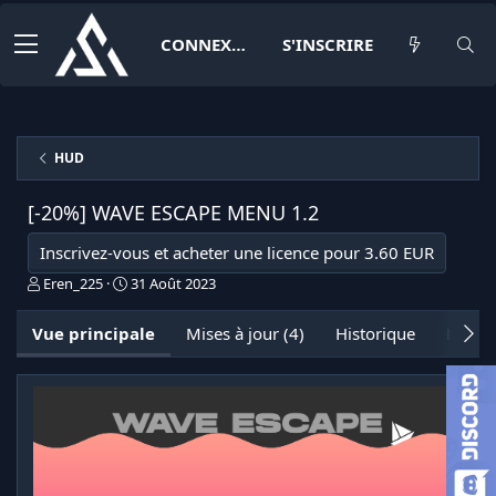
CONNEXION
S'INSCRIRE
HUD
[-20%] WAVE ESCAPE MENU
1.2
Inscrivez-vous et acheter une licence pour 3.60 EUR
A
D
Eren_225
31 Août 2023
u
a
t
t
Vue principale
Mises à jour (4)
Historique
Discus
e
e
u
d
r
e
c
r
é
a
t