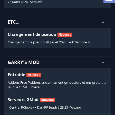
25 Mars 2026
Samuchi
ETC...
Changement de pseudo
Nouveau
Changement de pseudo
28 Juillet 2026
Yoh Sambre ♪
GARRY'S MOD
Entraide
Nouveau
Addons Free [Addons anciennement gmodstore et mis gratuit par les créateur ou addons de serveur que les créateur on donné]
Jeudi à 13:59
Titraxe
Serveurs GMod
Nouveau
️ ️ Central Rôleplay • DarkRP
Jeudi à 23:25
Wexno