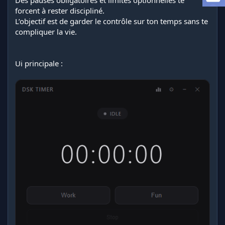
Des pauses obligatoires et limites optionnelles te
i
forcent à rester discipliné.
o
L’objectif est de garder le contrôle sur ton temps sans te
n
compliquer la vie.
Ui principale :