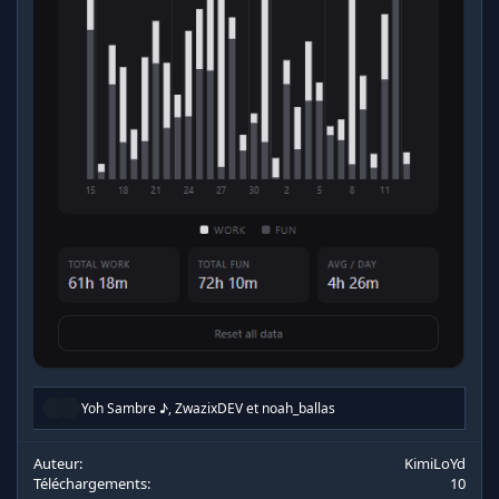
R
Yoh Sambre ♪
,
ZwazixDEV
et
noah_ballas
é
a
c
Auteur
KimiLoYd
t
Téléchargements
10
i