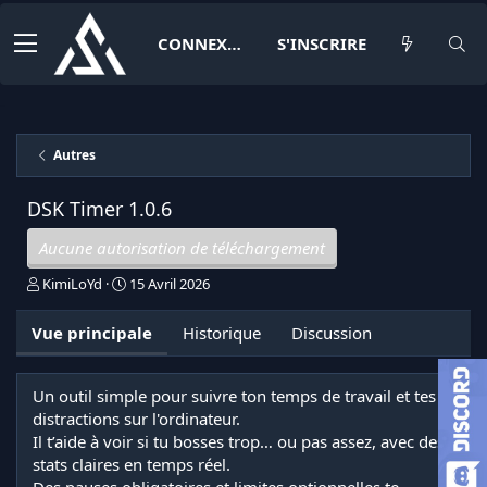
CONNEXION
S'INSCRIRE
Autres
DSK Timer
1.0.6
Aucune autorisation de téléchargement
A
D
KimiLoYd
15 Avril 2026
u
a
t
t
Vue principale
Historique
Discussion
e
e
u
d
r
e
Un outil simple pour suivre ton temps de travail et tes
c
distractions sur l'ordinateur.
r
é
Il t’aide à voir si tu bosses trop… ou pas assez, avec des
a
stats claires en temps réel.
t