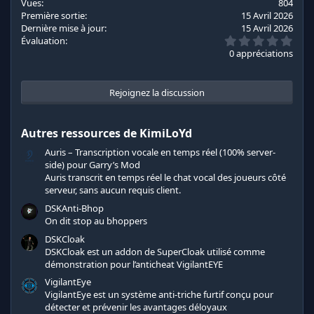
Vues
804
o
Première sortie
15 Avril 2026
n
Dernière mise à jour
15 Avril 2026
s
0
Évaluation
:
.
0 appréciations
0
0
é
t
Rejoignez la discussion
o
i
l
Autres ressources de KimiLoYd
e
s
Auris – Transcription vocale en temps réel (100% server-
(
s
side) pour Garry’s Mod
)
Auris transcrit en temps réel le chat vocal des joueurs côté
serveur, sans aucun requis client.
DSKAnti-Bhop
On dit stop au bhoppers
DSKCloak
DSKCloak est un addon de SuperCloak utilisé comme
démonstration pour l’anticheat VigilantEYE
VigilantEye
VigilantEye est un système anti-triche furtif conçu pour
détecter et prévenir les avantages déloyaux