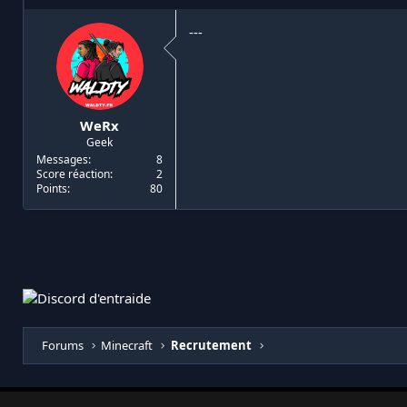
i
d
a
e
---
t
d
e
é
u
b
r
u
d
t
WeRx
e
Geek
l
a
Messages
8
Score réaction
2
d
Points
80
i
s
c
u
s
s
i
o
n
Forums
Minecraft
Recrutement