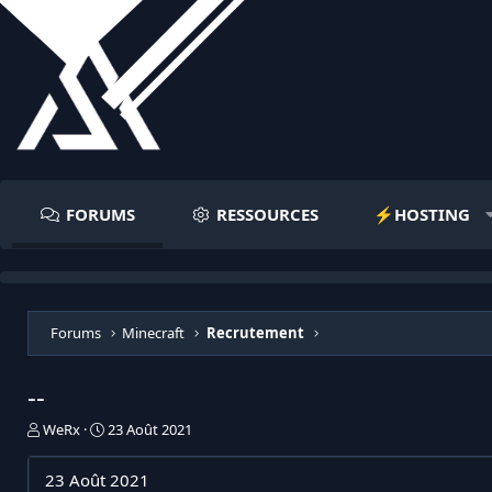
FORUMS
RESSOURCES
⚡️HOSTING
Forums
Minecraft
Recrutement
--
I
D
WeRx
23 Août 2021
n
a
i
t
23 Août 2021
t
e