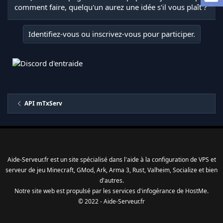
a
comment faire, quelqu'un aurez une idée s'il vous plaît ?
d
i
s
Identifiez-vous ou inscrivez-vous pour participer.
c
u
s
s
i
o
n
API mTxServ
Aide-Serveur.fr est un site spécialisé dans l'aide à la configuration de VPS et
serveur de jeu Minecraft, GMod, Ark, Arma 3, Rust, Valheim, Socialize et bien
d'autres.
Notre site web est propulsé par les services d'
infogérance
de
HostMe
.
© 2022 - Aide-Serveur.fr