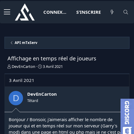
CONNEXION
S'INSCRIRE
API mTxServ
Affichage en temps réel de joueurs
I
D
DevEnCarton
3 Avril 2021
n
a
i
t
3 Avril 2021
t
e
i
d
a
e
DevEnCarton
D
t
d
Têtard
e
é
u
b
r
u
Bonjour / Bonsoir, j'aimerais afficher le nombre de
d
t
joueur qui et en temps réel sur mon serveur (Garry's
e
l
mod) dans une page en html ou php mais je ne c'est pas