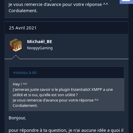
a
Je vous remercie d'avance pour votre réponse ^^
d
Cordialement.
i
s
c
25 Avril 2021
u
s
s
Michaël_BE
i
NoopyyGaming
o
n
mitesizu à dit:
Hey ! ^^
J'aimerais juste savoir si le plugin EssentialsX XMPP a une
utilité et si oui, qu'elle est son utilité ?
Je vous remercie d'avance pour votre réponse ^^
Cordialement.
Bonjour,
pour répondre à ta question, je n'ai aucune idée a quoi il