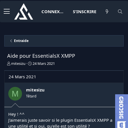
CONNEXION
S'INSCRIRE
Entraide
Aide pour EssentialsX XMPP
I
D
mitesizu
24 Mars 2021
n
a
i
t
24 Mars 2021
t
e
i
d
a
e
mitesizu
M
t
d
Têtard
e
é
u
b
r
u
Hey ! ^^
d
t
J'aimerais juste savoir si le plugin EssentialsX XMPP a
e
l
une utilité et si oui, qu'elle est son utilité ?