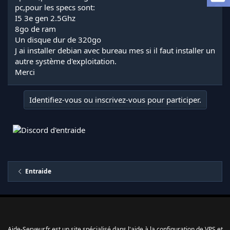
a
pc,pour les specs sont:
d
I5 3e gen 2.5Ghz
i
8go de ram
s
Un disque dur de 320go
c
J ai installer debian avec bureau mes si il faut installer un
u
s
autre système d'exploitation.
s
Merci
i
o
n
Identifiez-vous ou inscrivez-vous pour participer.
Entraide
Aide-Serveur.fr est un site spécialisé dans l'aide à la configuration de VPS et