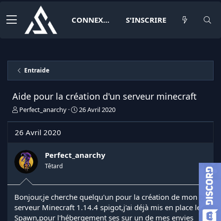
CONNEXION
S'INSCRIRE
Entraide
Aide pour la création d'un serveur minecraft
I
D
Perfect_anarchy
26 Avril 2020
n
a
i
t
26 Avril 2020
t
e
i
d
a
e
Perfect_anarchy
t
d
Têtard
e
é
u
b
r
u
Bonjour,je cherche quelqu'un pour la création de mon
d
t
serveur Minecraft 1.14.4 spigot,j'ai déjà mis en place le
e
l
Spawn,pour l'hébergement ses sur un de mes envies