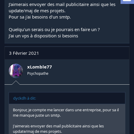
a
J'aimerais envoyer des mail publicitaire ainsi que les
d
update/maj de mes projets.
i
Pour sa j'ai besoins d'un smtp.
s
c
Quelqu'un serais ou je pourrais en faire un ?
u
s
J'ai un vps à disposition si besoins
s
i
o
3 Février 2021
n
xLomble77
Psychopathe
dyckdh à dit:
Bonjour, je compte me lancer dans une entreprise, pour sa il
me manque juste un smtp.
J'aimerais envoyer des mail publicitaire ainsi que les
update/maj de mes projets.