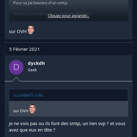
Pour sa j'ai besoins d'un smtp.
Quelqu'un serais ou je pourrais en faire un ?
Cliquez pour agrandir...
J'ai un vps à disposition si besoins
sur OVH
5 Février 2021
dyckdh
D
Geek
xLomble77 à dit:
sur OVH
je ne vois pas ou ils font des smtp, un lien svp ? et vous
avez que eux en tête ?