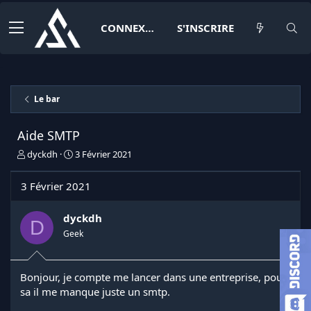
CONNEXION
S'INSCRIRE
Le bar
Aide SMTP
I
D
dyckdh
3 Février 2021
n
a
i
t
3 Février 2021
t
e
i
d
a
e
dyckdh
D
t
d
Geek
e
é
u
b
r
u
Bonjour, je compte me lancer dans une entreprise, pour
d
t
sa il me manque juste un smtp.
e
l