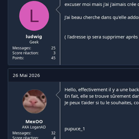
excuser moi mais j'ai j'aimais crée
L
J'ai beau cherche dans qu'elle add
ludwig
( l'adresse ip sera supprimer après
Geek
Messages
25
Score réaction
3
Points
45
26 Mai 2026
Hello, effectivement il y a une bac
En fait, elle se trouve sûrement da
Je peux t’aider si tu le souhaites, 
MexOO
AKA LoganAD
pupuce_1
Messages
32
Score réaction
4