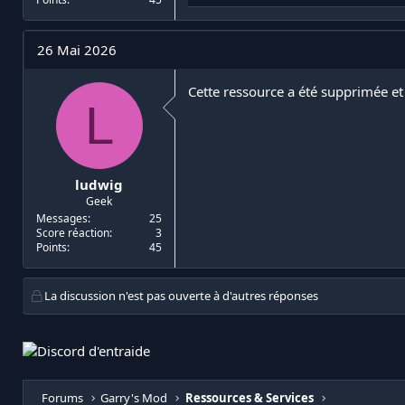
é
a
c
t
26 Mai 2026
i
o
n
Cette ressource a été supprimée et
L
s
:
ludwig
Geek
Messages
25
Score réaction
3
Points
45
La discussion n'est pas ouverte à d'autres réponses
Forums
Garry's Mod
Ressources & Services