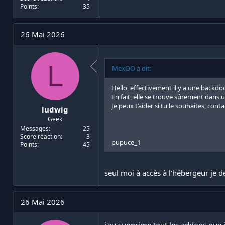
Points
35
26 Mai 2026
L
MexOO à dit:
Hello, effectivement il y a une backdoo
En fait, elle se trouve sûrement dans u
Je peux t’aider si tu le souhaites, cont
ludwig
Geek
Messages
25
Score réaction
3
pupuce_1
Points
45
seul moi à accès à l'hébergeur je 
26 Mai 2026
j'au supprime tout les addons que 