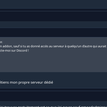
r.
n addon, sauf si tu as donné accès au serveur à quelqu’un d’autre qui aurait p
acte-moi sur Discord !
détiens mon propre serveur dédié
j'ai trouver gratuitement est se que j'ai payer sauf gmoadadminsu