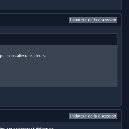
Initiateur de la discussion
u en installer une ailleurs.
Initiateur de la discussion
ite est darkrpmofidification