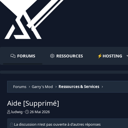
FORUMS
RESSOURCES
⚡️HOSTING
Forums
Garry's Mod
Ressources & Services
Aide [Supprimé]
I
D
ludwig
26 Mai 2026
n
a
i
t
La discussion n'est pas ouverte à d'autres réponses
t
e