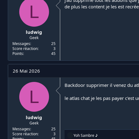
L
de plus les content je les est rec
ludwig
Geek
Messages
25
Score réaction
3
Points
45
26 Mai 2026
Backdoor supprimer il venez du atl
L
le atlas chat je les pas payer c'est
ludwig
Geek
Messages
25
Score réaction
3
R
Yoh Sambre ♪
Points
45