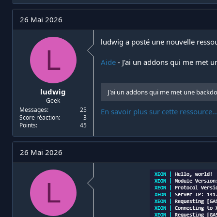
i
d
a
e
26 Mai 2026
t
d
e
é
ludwig a posté une nouvelle ressou
u
b
L
r
u
d
t
Aide
- J'ai un addons qui me met une
e
l
a
ludwig
J'ai un addons qui me met une backdoor 
d
Geek
i
Messages
25
En savoir plus sur cette ressource..
s
Score réaction
3
c
Points
45
u
s
s
26 Mai 2026
i
o
n
L