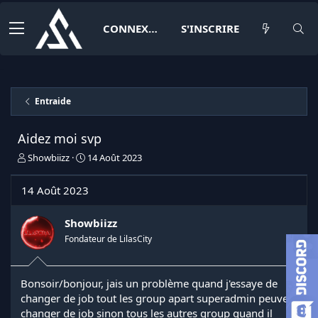
CONNEXION
S'INSCRIRE
Entraide
Aidez moi svp
I
D
Showbiizz
14 Août 2023
n
a
i
t
14 Août 2023
t
e
i
d
a
e
Showbiizz
t
d
Fondateur de LilasCity
e
é
u
b
r
u
Bonsoir/bonjour, jais un problème quand j'essaye de
d
t
changer de job tout les group apart superadmin peuve
e
l
changer de job sinon tous les autres group quand il