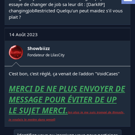
a
essaye de changer de job sa leur dit : [DarkRP]
d
changingJobRestricted Quelqu'un peut maidez s'il vous
i
plait ?
s
c
u
14 Août 2023
s
s
i
Showbiizz
o
Fondateur de LilasCity
n
C'est bon, c'est réglé, ça venait de l'addon "VoidCases"
MERCI DE NE PLUS ENVOYER DE
MESSAGE POUR ÉVITER DE UP
LE SUJET MERCI.
(en plus je me suis trompé de threads,
je voulais le mettre dans gmod)