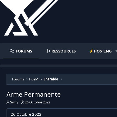
FORUMS
RESSOURCES
⚡️HOSTING
Forums
FiveM
Entraide
Arme Permanente
I
D
Swify
26 Octobre 2022
n
a
i
t
26 Octobre 2022
t
e