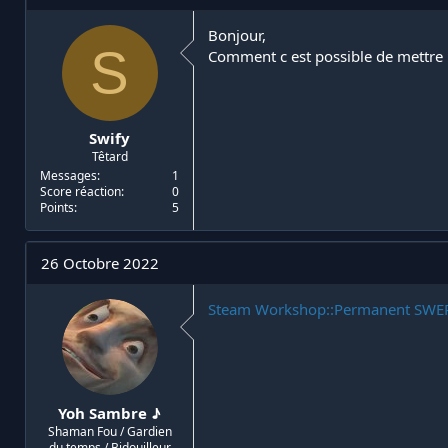
i
d
a
e
Bonjour,
S
t
d
Comment c est possible de mettre
e
é
u
b
r
u
d
t
Swify
e
Têtard
l
a
Messages
1
Score réaction
0
d
Points
5
i
s
c
26 Octobre 2022
u
s
s
Steam Workshop::Permanent SWE
i
o
n
Yoh Sambre ♪
Shaman Fou / Gardien
du temps / Bidouilleur