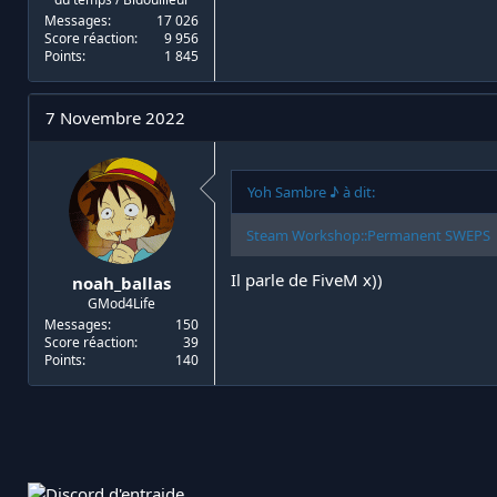
Messages
17 026
Score réaction
9 956
Points
1 845
7 Novembre 2022
Yoh Sambre ♪ à dit:
Steam Workshop::Permanent SWEPS
Il parle de FiveM x))
noah_ballas
GMod4Life
Messages
150
Score réaction
39
Points
140