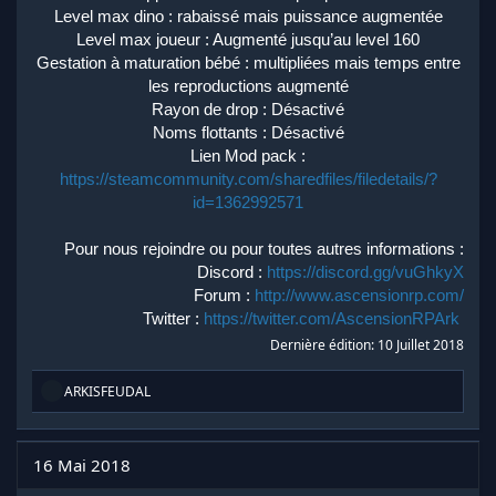
Level max dino : rabaissé mais puissance augmentée
Level max joueur : Augmenté jusqu’au level 160
Gestation à maturation bébé : multipliées mais temps entre
les reproductions augmenté
Rayon de drop : Désactivé
Noms flottants : Désactivé
Lien Mod pack :
https://steamcommunity.com/sharedfiles/filedetails/?
id=1362992571
Pour nous rejoindre ou pour toutes autres informations :
Discord :
https://discord.gg/vuGhkyX
Forum :
http://www.ascensionrp.com/
Twitter :
https://twitter.com/AscensionRPArk
Dernière édition:
10 Juillet 2018
R
ARKISFEUDAL
é
a
c
t
16 Mai 2018
i
o