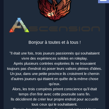
a
d
i
s
c
u
s
s
i
o
Bonjour à toutes et à tous !
n
"Il était une fois, trois joueurs passionnés qui souhaitaient
vivre des expériences solides en roleplay.
Après plusieurs contrées explorées ils ne trouvaient
toujours pas d’endroit où poser leurs valises pleines d’idées.
Un jour, dans une petite province ils croisèrent le chemin
d’autres joueurs qui étaient en quête de la même chose
qu’eux.
Alors, les trois compères prirent conscience qu’il était
temps d’en finir avec cette poursuite sans fin.
Ils décidèrent de créer leur propre endroit pour accueillir
tous ceux qui le souhaitaient.