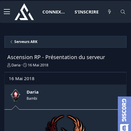
CONNEXION
S'INSCRIRE
Serveurs ARK
Ascension RP - Présentation du serveur
I
D
Daria
16 Mai 2018
n
a
i
t
16 Mai 2018
t
e
i
d
a
e
Daria
t
d
Bambi
e
é
u
b
r
u
d
t
e
l