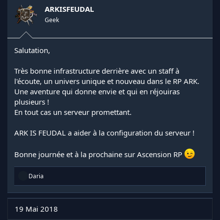
n
ARKISFEUDAL
s
Geek
:
Salutation,
Très bonne infrastructure derrière avec un staff à
l'écoute, un univers unique et nouveau dans le RP ARK.
Une aventure qui donne envie et qui en réjouiras
plusieurs !
En tout cas un serveur promettant.
ARK IS FEUDAL a aider à la configuration du serveur !
Bonne journée et à la prochaine sur Ascension RP
R
Daria
é
a
c
t
19 Mai 2018
i