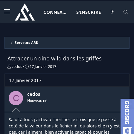
CONNEXION
S'INSCRIRE
Serveurs ARK
Attraper un dino wild dans les griffes
I
D
cedos
17 Janvier 2017
n
a
i
t
17 Janvier 2017
t
e
i
d
a
e
cedos
C
t
d
Nouveau né
e
é
u
b
r
u
Salut à tous j ai beau chercher je crois que je passe à
d
t
coté de la valeur dans le fichier ini ou alors elle n y est
e
l
pas, car j aimerai bien activer la capacité pour les