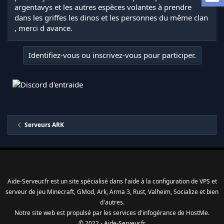
a
argentavys et les autres espèces volantes à prendre
d
dans les griffes les dinos et les personnes du même clan
i
, merci d avance.
s
c
u
Identifiez-vous ou inscrivez-vous pour participer.
s
s
i
o
n
Serveurs ARK
Aide-Serveur.fr est un site spécialisé dans l'aide à la configuration de VPS et
serveur de jeu Minecraft, GMod, Ark, Arma 3, Rust, Valheim, Socialize et bien
d'autres.
Notre site web est propulsé par les services d'
infogérance
de
HostMe
.
© 2022 - Aide-Serveur.fr