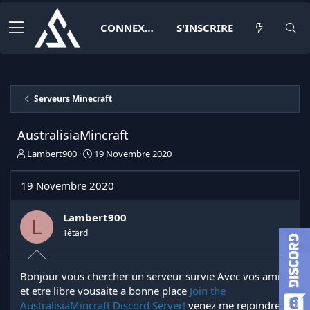
CONNEXION
S'INSCRIRE
Serveurs Minecraft
AustralisiaMincraft
I
D
Lambert900
19 Novembre 2020
n
a
i
t
19 Novembre 2020
t
e
i
d
a
e
Lambert900
L
t
d
Têtard
e
é
u
b
r
u
Bonjour vous chercher un serveur survie Avec vos amis
d
t
et etre libre vousaite a bonne place
Join the
e
l
AustralisiaMincraft Discord Server!
venez me rejoindre