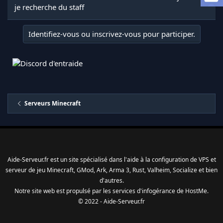
a
je recherche du staff
d
i
s
Identifiez-vous ou inscrivez-vous pour participer.
c
u
s
s
i
o
n
Serveurs Minecraft
Aide-Serveur.fr est un site spécialisé dans l'aide à la configuration de VPS et
serveur de jeu Minecraft, GMod, Ark, Arma 3, Rust, Valheim, Socialize et bien
d'autres.
Notre site web est propulsé par les services d'
infogérance
de
HostMe
.
© 2022 - Aide-Serveur.fr