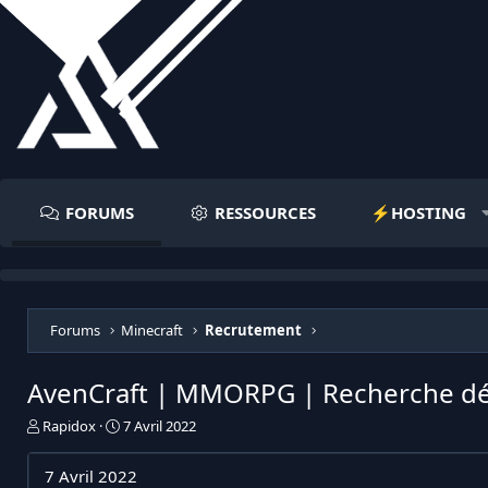
FORUMS
RESSOURCES
⚡️HOSTING
Forums
Minecraft
Recrutement
AvenCraft | MMORPG | Recherche dé
I
D
Rapidox
7 Avril 2022
n
a
i
t
7 Avril 2022
t
e