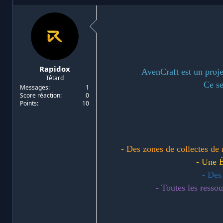
i
d
a
e
t
d
e
é
u
b
r
u
d
t
Rapidox
e
AvenCraft est un proj
Têtard
l
Ce se
a
Messages
1
Score réaction
0
d
Points
10
i
s
c
u
s
- Des zones de collectes de 
s
i
- Une É
o
- Des
n
- Toutes les resso