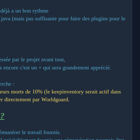
e déjà a un bon rythme
java (mais pas suffisante pour faire des plugins pour le
ssée par le projet avant tout,
s encore c'est un + qui sera grandement apprécié.
erche :
urs morts de 10% (le keepinventory serait actif dans
rer directement par Worldguard.
 ?
émunérer le travail fournis.
ail préalablement fournis une rémunération pourrais être