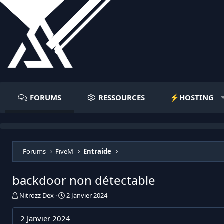
FORUMS
RESSOURCES
⚡️HOSTING
Forums
FiveM
Entraide
backdoor non détectable
I
D
Nitrozz Dex
2 Janvier 2024
n
a
i
t
2 Janvier 2024
t
e