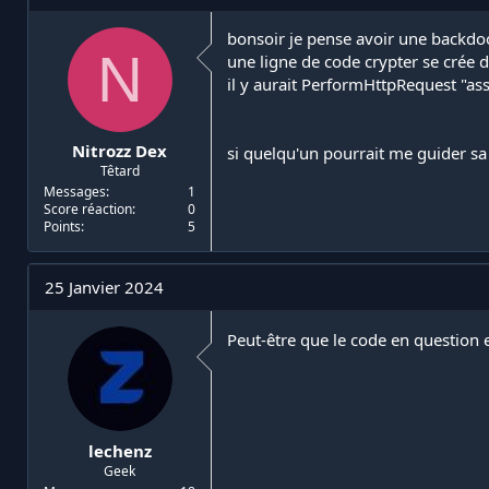
i
d
a
e
bonsoir je pense avoir une backdoo
N
t
d
une ligne de code crypter se crée d
e
é
il y aurait PerformHttpRequest "ass
u
b
r
u
d
t
Nitrozz Dex
si quelqu'un pourrait me guider sa 
e
Têtard
l
a
Messages
1
Score réaction
0
d
Points
5
i
s
c
25 Janvier 2024
u
s
s
Peut-être que le code en question 
i
o
n
lechenz
Geek