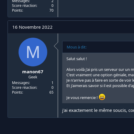
Messages
2
Score réaction
0
Points
70
16 Novembre 2022
M
Mous à dit:
Salut salut !
Alors voilà j'ai pris un serveur sur un 
manon67
C'est vraiment une option géniale, mai
Geek
Je n'arrive pas à faire en sorte de voir 
Messages
1
Et j'aimerais savoir si il est possible
Score réaction
0
Points
65
Je vous remercie !
j'ai exactement le même soucis, co