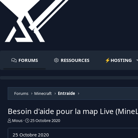
FORUMS
RESSOURCES
⚡️HOSTING
Forums
Minecraft
Entraide
Besoin d'aide pour la map Live (MineL
I
D
Mous
25 Octobre 2020
n
a
i
t
25 Octobre 2020
t
e