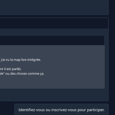
j'ai vu la map live intégrée.
t il est parlé).
idule" ou des choses comme ça.
Identifiez-vous ou inscrivez-vous pour participer.