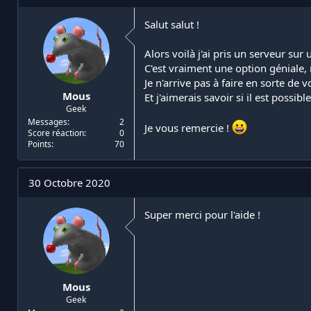
i
d
a
e
Salut salut !
t
d
e
é
Alors voilà j'ai pris un serveur sur
u
b
C'est vraiment une option géniale, 
r
u
Je n'arrive pas à faire en sorte de v
d
t
Mous
Et j'aimerais savoir si il est poss
e
Geek
l
a
Messages
2
Je vous remercie !
Score réaction
0
d
Points
70
i
s
c
30 Octobre 2020
u
s
s
Super merci pour l'aide !
i
o
n
Mous
Geek